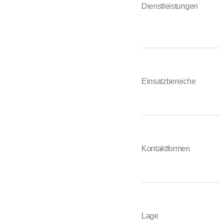
• Dielen
Dienstleistungen
• Außenverkleidungsbre
• Leistenholz
• Sonderzuschnitte
• Sägen nach Maß
Zimmermannshandwe
Einsatzbereiche
Jahr für Jahr bemühen 
der Konzeption, Herste
• Einfamilienhäuser
• Landwirtschaftliche 
Kontaktformen
• Mehrzweckhallen
• Industriegebäude
• Dachaufstockungen
• Renovierungen
&nbsp;
Lage