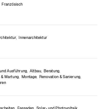
Französisch
sation, Logistik und Durchführung. Wir gewährleisten eine
 Engagement unserer Mitarbeiter verlassen, die sich um die
chitektur
,
Innenarchitektur
en Schnittlisten geschnitten. Die Stämme, deren Länge
, werden auf den Wagen der Vertikalbandsäge gelegt und
 sind alle Maschinen der Sägerei auf diese Abmessungen
Alle diese Anlagen sind mit modernster Technologie
und Ausführung
,
Altbau
,
Beratung
,
e & Wartung
,
Montage
,
Renovation & Sanierung
,
uren
arbeiten
,
Fassaden
,
Solar- und Photovoltaik
,