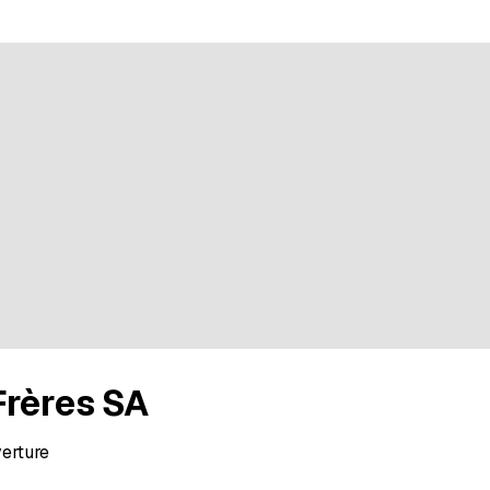
Frères SA
verture