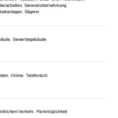
kerarbeiten
,
Generalunternehmung
,
taikanlagen
,
Sägerei
bäude
,
Gewerbegebäude
s soliden Rufs setzen wir neue, originelle Techniken bei
nden
,
Online
,
Telefonisch
entlichem Verkehr
,
Parkmöglichkeit