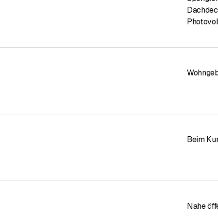
Dachdec
tter
Photovol
rk
Wohnge
wir uns aktiv um die Förderung von Holz im Bauwesen. Dank unsere
llung und Montage von Holzfachwerken ein, wie zum Beispiel:
Beim Ku
Gebäude
Nahe öff