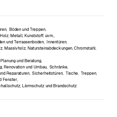
üren
,
Böden und Treppen
,
Holz, Metall, Kunststoff, uvm.
,
en und Terrassenboden
,
Innentüren
,
z, Massivholz, Natursteinabdeckungen, Chromstahl,
Planung und Beratung
,
g, Renovation und Umbau
,
Schränke
,
und Reparaturen
,
Sicherheitstüren
,
Tische
,
Treppen
,
d Fenster
,
challschutz, Lärmschutz und Brandschutz
nser Know-how verlassen. Da jeder Kunde unterschiedliche
seine Höhenlage aufweist, passen wir die Materialien
 Qualitäten, wie zum Beispiel: