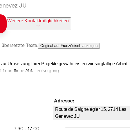
Genevez JU
Weitere Kontaktmöglichkeiten
 übersetzte Texte.
Original auf Französisch anzeigen
zur Umsetzung Ihrer Projekte gewährleisten wir sorgfältige Arbeit,
tfreundliche Abfallentsorgung.
mme im Wald über:
Adresse
:
ojekte
Route de Saignelégier 15, 2714
Les
beln
Genevez JU
Vorfertigung
bis
7
:
30
-
17
:
00