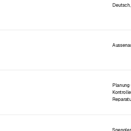
Deutsch
,
nzipieren alle Projekte und kümmern uns um die technische Organi
 Planung Ihrer Arbeiten. Sie können sich auf das uneingeschränkte
er Projekte kümmern.
Aussenar
f unserem Gelände werden die Stämme gemäß den kundenspezifisch
rn und deren Durchmesser zwischen 0,20 und 1,4 Metern variiert
anthölzern, Latten usw. verarbeitet. Aufgrund dieser Abmessungen
, 4-Seiten-Hobelmaschine, Trocknungszelle, Weichbehälter usw.). 
Planung 
Kontroll
Reparat
Spengler