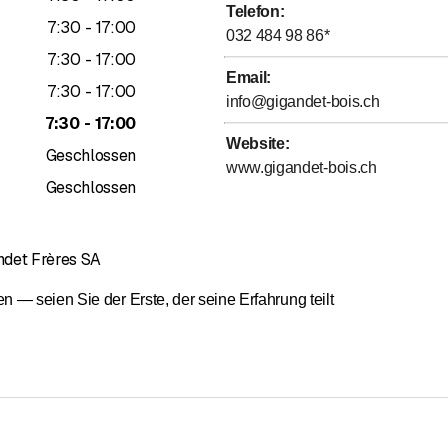
en, Sanierung, Spenglerarbeiten
Telefon
:
bis
7
:
30
-
17
:
00
032 484 98 86
*
bis
7
:
30
-
17
:
00
Email
:
 werden zu 50–80 % in unseren Werkstätten durchgeführt.
bis
7
:
30
-
17
:
00
info@gigandet-bois.ch
 die CO2-Emissionen erheblich.
bis
7
:
30
-
17
:
00
Website
:
Geschlossen
www.gigandet-bois.ch
Geschlossen
Mitarbeiter
fähigkeit
ndet Frères SA
 Reputation
menarbeit mit unseren Lieferanten
— seien Sie der Erste, der seine Erfahrung teilt
enheit unserer Kunden
 und Überwachung der Arbeiten
elle Umsetzung
O