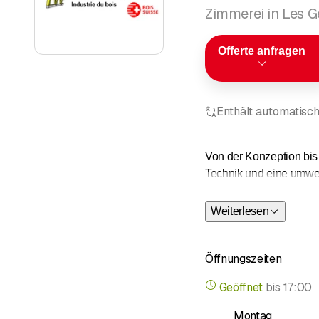
Zimmerei in Les 
Offerte anfragen
Enthält automatisch
Von der Konzeption bis 
Technik und eine umwel
Vom Kauf der Baumstä
Weiterlesen
• den Transport
Öffnungszeiten
• die Konzeption der Pr
• Sägen, Trocknen, Ho
Geöffnet
bis
17:00
• das Zuschneiden, die 
• Verlegung
Montag