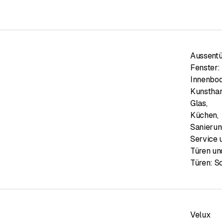
s Büro
Aussent
ung
Fenster: 
ng
Innenbod
Kunsthar
i
Glas
,
chtungen
Küchen
,
Sanierun
Service 
erei / Dachfenster
Türen un
Türen: S
rojekten können Sie sich auf unsere langjährige Erfahrung und u
Bauvorhaben seine Besonderheiten, Formen, seinen Standort und 
terien an.
große Auswahl an Materialien in verschiedenen Farben, Formen und
Velux