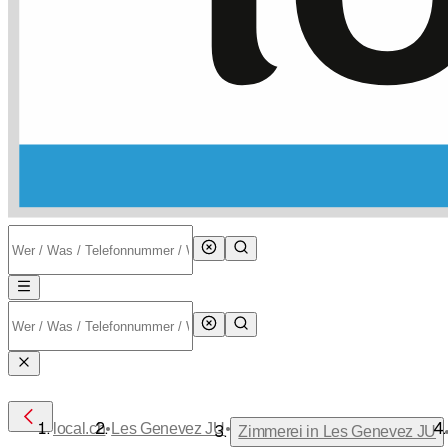
•
•
local.ch
Les Genevez JU
Zimmerei in Les Genevez JU