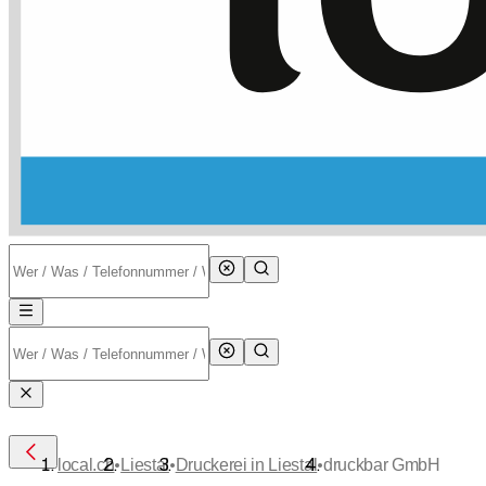
•
•
•
local.ch
Liestal
Druckerei in Liestal
druckbar GmbH