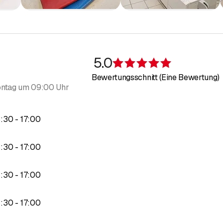
5.0
Bewertung 5 v
Bewertungsschnitt (Eine Bewertung)
ntag um 09:00 Uhr
bis
3
:
30
-
17
:
00
bis
3
:
30
-
17
:
00
bis
3
:
30
-
17
:
00
bis
3
:
30
-
17
:
00