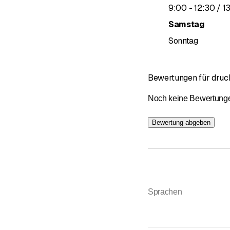
bis
9
:
00
-
12
:
30
/ 1
Samstag
Sonntag
Bewertungen für dru
Noch keine Bewertungen 
Bewertung abgeben
Sprachen