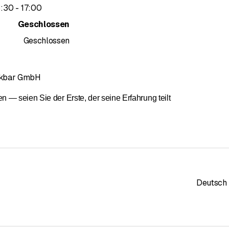
bis
3
:
30
-
17
:
00
Geschlossen
Geschlossen
ckbar GmbH
— seien Sie der Erste, der seine Erfahrung teilt
Deutsch