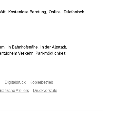
äft
,
Kostenlose Beratung
,
Online
,
Telefonisch
rum
,
In Bahnhofsnähe
,
In der Altstadt
,
entlichem Verkehr
,
Parkmöglichkeit
i
Digitaldruck
Kopierbetrieb
Grafische Ateliers
Druckvorstufe