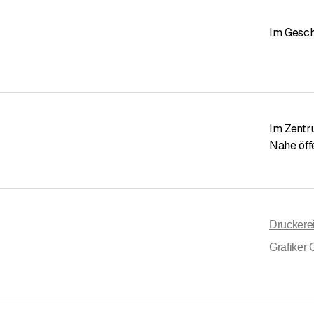
Im Gesch
Im Zent
Nahe öff
Druckere
Grafiker 