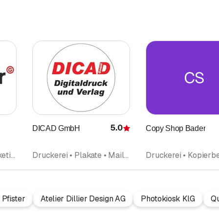
CS
5.0
DICAD GmbH
Copy Shop Bader
Bewertung
Druckerei • Direktmarketing • Digitaldruck • Druckveredelung Papierveredelung • Versand vertraulicher Dokumente
Druckerei • Plakate • Mailing
Druckerei • Kopierb
Pfister
Atelier Dillier Design AG
Photokiosk KlG
Qu