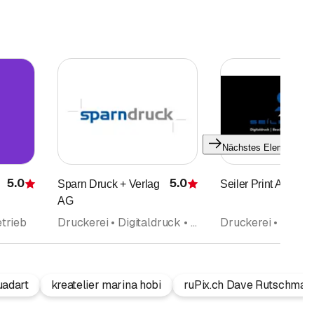
Nächstes Element
5.0
5.0
Sparn Druck + Verlag
Seiler Print AG
Bewertung
Bewertung
AG
etrieb
Druckerei • Digitaldruck • Kopierbetrieb
adart
kreatelier marina hobi
ruPix.ch Dave Rutschman