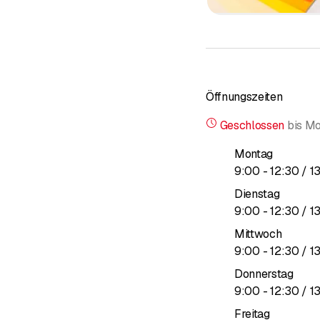
Öffnungszeiten
Geschlossen
bis
Mo
Montag
bis
9
:
00
-
12
:
30
/ 1
Dienstag
bis
9
:
00
-
12
:
30
/ 1
Mittwoch
bis
9
:
00
-
12
:
30
/ 1
Donnerstag
bis
9
:
00
-
12
:
30
/ 1
Freitag