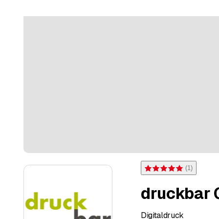
(
1
)
Bewertung 5 von 5 Sternen
druckbar
Digitaldruck