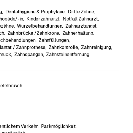
g
,
Dentalhygiene & Prophylaxe
,
Dritte Zähne
,
thopäde/-in
,
Kinderzahnarzt
,
Notfall Zahnarzt
,
szähne
,
Wurzelbehandlungen
,
Zahnarztangst
,
ch
,
Zahnbrücke /Zahnkrone
,
Zahnerhaltung
,
schbehandlungen
,
Zahnfüllungen
,
antat / Zahnprothese
,
Zahnkontrolle
,
Zahnreinigung
,
hmuck
,
Zahnspangen
,
Zahnsteinentfernung
Telefonisch
entlichem Verkehr
,
Parkmöglichkeit
,