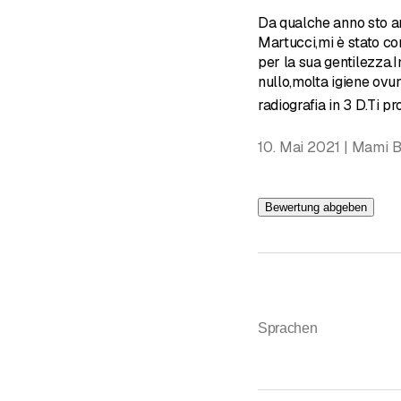
Da qualche anno sto a
Zahnerhaltung
Martucci,mi è stato co
per la sua gentilezza.In
Große Rehabilitation
nullo,molta igiene ov
Ästhetische Zahnmediz
radiografia in 3 D.Ti p
Orthodontische Behan
10. Mai 2021 | Mami B
Bewertung abgeben
Sprachen