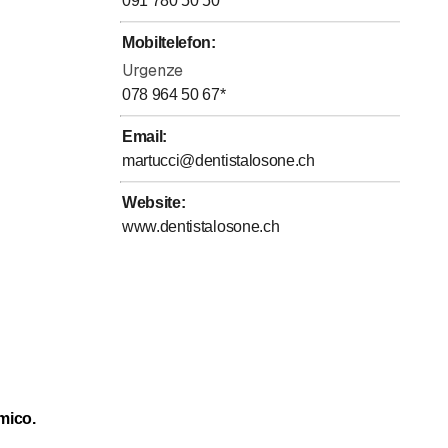
091 780 50 50
et. Die Kamera im Aufnahmemodus ermöglicht klare und
Mobiltelefon
:
Urgenze
078 964 50 67
*
Email
:
martucci@dentistalosone.ch
Website
:
www.dentistalosone.ch
rnen
mico.