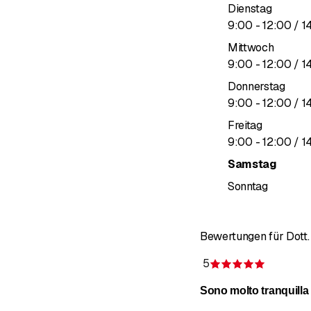
Dienstag
interproximaler Karies 
bis
9
:
00
-
12
:
00
/ 1
umfassende Aufnahmen 
Mittwoch
>.
bis
9
:
00
-
12
:
00
/ 1
Donnerstag
Zahnarzt aus Leidensch
bis
9
:
00
-
12
:
00
/ 1
Sie finden besondere Au
Freitag
einer professionellen
bis
9
:
00
-
12
:
00
/ 1
Aber vor allem
eine Be
Samstag
Zahnarzt des Vertraue
Sonntag
Unsere Dienstleistung
Bewertungen für Dott.
Hygiene & Vorbeugun
5
Bewertun
Untersuchungen, Rein
Sono molto tranquilla
Zahnimplantate