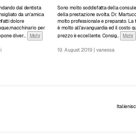
ndando dal dentista
Sono molto soddisfatta della consul
nsigliato da un'amica
della prestazione svolta. Dr. Martucc
fatti dolore
molto professionale e preparato. La 
unque,macchinario per
è molto all'avanguardia ed il costo qu
in
ropone diver
...
prezzo è eccellente. Consig
...
Mehr
Mehr
dlung
i
19. August 2019 | vanessa
Italienis