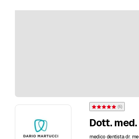
(
6
)
Bewertung 5 von 5 Sterne
Dott. med.
medico dentista dr. me