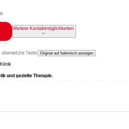
ne
Weitere Kontaktmöglichkeiten
 übersetzte Texte.
Original auf Italienisch anzeigen
Klinik
tik und gezielte Therapie.
alen und üblichen Aufgaben des Zahnarztes beschäftige ich mich
und Psychosomatik
ken
oder mit Hilfe von Originaltechniken zur erfolgreichen 
yoarthropathie, Muskelschmerzen, Skelettschmerzen oder Ge