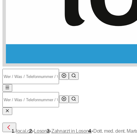
•
•
•
local.ch
Losone
Zahnarzt in Losone
Dott. med. dent. Mart