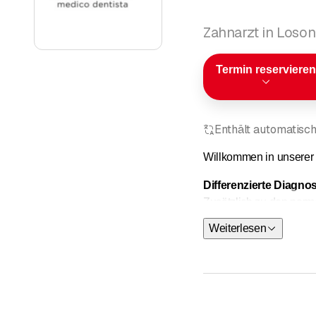
Zahnarzt in Loso
Termin reservieren
Enthält automatisch
Willkommen in unserer 
Differenzierte Diagnos
Zusätzlich zu den norm
mit der
Biomechanik 
Weiterlesen
des Kauorgans.
.
Konventionelle Techni
Kiefergelenks, die M