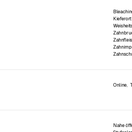
Bleachin
Kieferor
Weisheit
Zahnbru
Zahnflei
Zahnimpl
Zahnsc
Online
,
Nahe öff