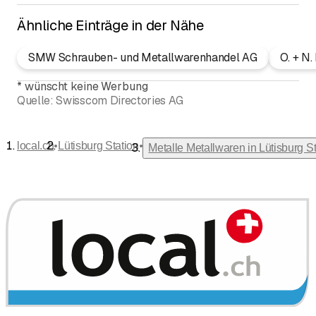
Ähnliche Einträge in der Nähe
SMW Schrauben- und Metallwarenhandel AG
O. + N
*
wünscht keine Werbung
Quelle:
Swisscom Directories AG
•
•
local.ch
Lütisburg Station
Metalle Metallwaren in Lütisburg St