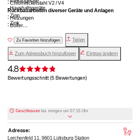
- Elektrogeräte
- Chromnickelstahl V2 / V4
- Haushaltsgeräte
Rückbauarbeiten diverser Geräte und Anlagen
- Zinn
- Heizungen
- Zink
- Boiler
- Oeltanks
Teilen
- Maschinen Anlagen
Zu Favoriten hinzufügen
- Lüftungen
Zum Adressbuch hinzufügen
Eintrag ändern
- Armaturen
- Lifte
4.8
- Wohnwagen
Bewertung 4,8 von 5 Sternen
Bewertungsschnitt (5 Bewertungen)
Geschlossen
bis
morgen um 07:15 Uhr
Adresse
:
bis
bis
Montag
7
:
15
-
11
:
45
/ 13
:
15
-
17
:
45
Lerchenfeld 11, 9601
Lütisburg Station