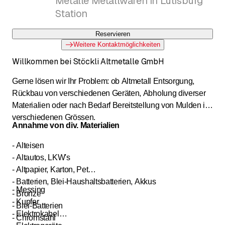
Metalle Metallwaren in Lütisburg
Muldenservice, LKw Kran
Station
Reservieren
Weitere Kontaktmöglichkeiten
Willkommen bei Stöckli Altmetalle GmbH
Gerne lösen wir Ihr Problem: ob Altmetall Entsorgung,
Rückbau von verschiedenen Geräten, Abholung diverser
Materialien oder nach Bedarf Bereitstellung von Mulden in
verschiedenen Grössen.
Annahme von div. Materialien
- Alteisen
- Altautos, LKW's
- Altpapier, Karton, Pet
- Batterien, Blei-Haushaltsbatterien, Akkus
- Messing
- Bronze
- Kupfer
- Blei-Batterien
- Elektrokabel
- Chromstahl