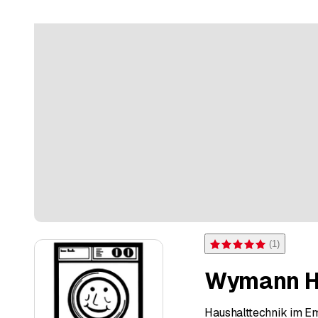
(
1
)
Bewertung 5 von 5 Sternen
Wymann H
Haushalttechnik im Em