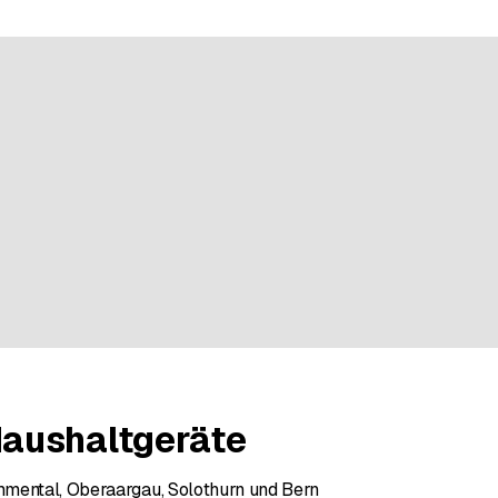
 bei einer Bewertung
aushaltgeräte
mental, Oberaargau, Solothurn und Bern