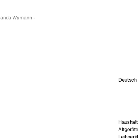
olanda Wymann -
Deutsch
Haushalt
Altgerät
Leihgerä