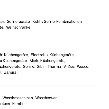
ter
,
Gefriergeräte
,
Kühl-/Gefrierkombinationen
,
te
,
Weinschränke
ht Küchengeräte
,
Electrolux Küchengeräte
,
u Küchengeräte
,
Miele Küchengeräte
,
üchengeräte
,
Gehrig
,
Sibir
,
Therma
,
V-Zug
,
Wesco
,
l
,
Zanussi
,
Waschmaschinen
,
Waschtower
,
ockner-Kombi