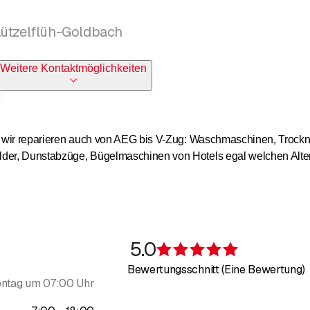
Lützelflüh-Goldbach
Weitere Kontaktmöglichkeiten
r, wir reparieren auch von AEG bis V-Zug: Waschmaschinen, Trockne
der, Dunstabzüge, Bügelmaschinen von Hotels egal welchen Alte
tur nicht lohnen, sind wir nach Absprache mit Ihnen, auch gerne ber
5.0
Bewertung 5 v
Bewertungsschnitt (Eine Bewertung)
ntag um 07:00 Uhr