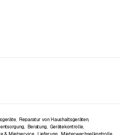
sgeräte
,
Reparatur von Haushaltsgeräten
,
eentsorgung
,
Beratung
,
Gerätekontrolle
,
te & Mietservice
,
Lieferung
,
Mieterwechselkontrolle
,