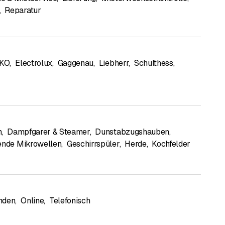
,
Reparatur
KO
,
Electrolux
,
Gaggenau
,
Liebherr
,
Schulthess
,
n
,
Dampfgarer & Steamer
,
Dunstabzugshauben
,
ende Mikrowellen
,
Geschirrspüler
,
Herde
,
Kochfelder
nden
,
Online
,
Telefonisch