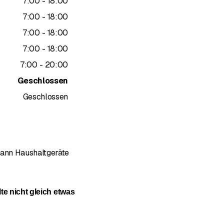
bis
7
:
00
-
18
:
00
bis
7
:
00
-
18
:
00
bis
7
:
00
-
18
:
00
bis
7
:
00
-
18
:
00
bis
7
:
00
-
20
:
00
Geschlossen
Geschlossen
ann Haushaltgeräte
g 5 von 5 Sternen
te nicht gleich etwas