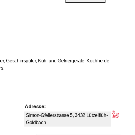
r, Geschirrspüler, Kühl und Gefriergeräte, Kochherde,
rs.
eit eine neues Gerät zu offerieren.
Adresse
:
on 5 Sternen
Simon-Gfellerstrasse 5, 3432
Lützelflüh-
Goldbach