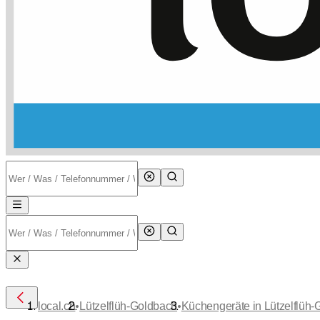
•
•
local.ch
Lützelflüh-Goldbach
Küchengeräte in Lützelflüh