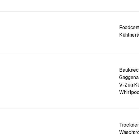
Foodcen
Kühlgerä
Bauknec
Gaggena
V-Zug K
Whirlpoo
Trockner
Waschtr