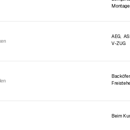
Montage
AEG
,
AS
ken
V-ZUG
Backöfe
len
Freisteh
Beim Ku