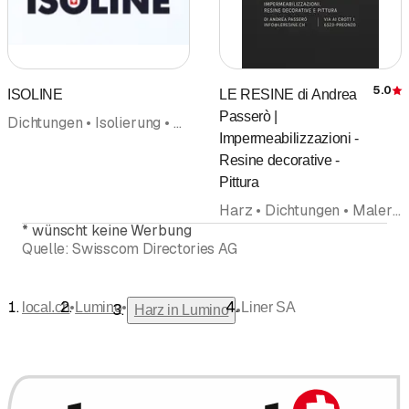
5.0
ISOLINE
LE RESINE di Andrea
Passerò |
Dichtungen • Isolierung • Bodenbeläge Wandbeläge • Harz • Fugen • Betonsanierung • Strassenbau • Abdichtungen
Impermeabilizzazioni -
Resine decorative -
Pittura
Harz • Dichtungen • Maler • Malergeschäft • Industrieböden • Isolierung
*
wünscht keine Werbung
Quelle:
Swisscom Directories AG
•
•
local.ch
Lumino
Liner SA
•
Harz in Lumino