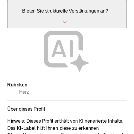
Naturofloor ist ein mineralisches, fugenloses
Bieten Sie strukturelle Verstärkungen an?
Belagssystem aus der Schweiz, das aus Quarzsand und
Weisszement besteht und für Böden und Wände geeignet
ist.
Ja, wir führen statische Verstärkungen mit
Kohlefaserlamellen und Geweben durch.
Rubriken
Harz
Über dieses Profil
Hinweis: Dieses Profil enthält von KI generierte Inhalte.
Das KI-Label hilft Ihnen, diese zu erkennen.