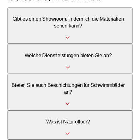
Gibt es einen Showroom, in dem ich die Materialien
sehen kann?
Ja, Liner SA verfügt über einen Ausstellungsraum an der
Welche Dienstleistungen bieten Sie an?
Via da Scima 6 in 6528 Camorino, wo Sie Muster und
Farben ansehen können. Ein Besuch ist nach Vereinbarung
möglich.
Liner SA ist spezialisiert auf Naturofloor, Harzböden,
Bieten Sie auch Beschichtungen für Schwimmbäder
Abdichtungen, Betonsanierung, Injektionen und statische
an?
Verstärkungen.
Ja, wir führen spezielle Harzbeschichtungen und
Was ist Naturofloor?
Abdichtungen für Schwimmbäder durch.