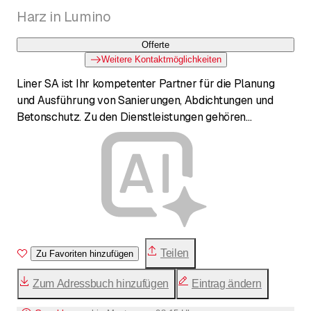
Harz in Lumino
Offerte
Weitere Kontaktmöglichkeiten
Liner SA ist Ihr kompetenter Partner für die Planung
und Ausführung von Sanierungen, Abdichtungen und
Betonschutz. Zu den Dienstleistungen gehören
fugenlose Boden- und Wandbeläge (Naturofloor), Harz-
und Bitumenabdichtungen,
Schwimmbadbeschichtungen, statische Verstärkungen
mit Kohlefaser, Injektionen sowie Sandstrahlen. Das
Unternehmen bietet individuelle Beratung, Bemusterung
im eigenen Showroom und umfassenden Service von
der Planung bis zur Garantie.
Teilen
Zu Favoriten hinzufügen
Zum Adressbuch hinzufügen
Eintrag ändern