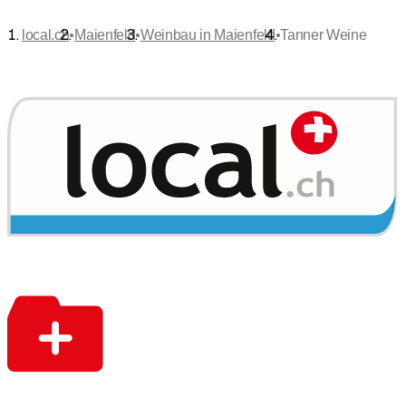
•
•
•
local.ch
Maienfeld
Weinbau in Maienfeld
Tanner Weine