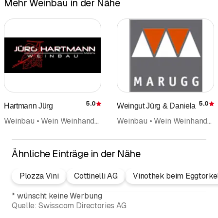
Mehr Weinbau in der Nähe
5.0
5.0
Hartmann Jürg
Weingut Jürg & Daniela
Bewertung
Weinbau • Wein Weinhandel • Degustation
Weinbau • Wein Weinhandel • Weinkeller • Degustation • Events
Ähnliche Einträge in der Nähe
Plozza Vini
Cottinelli AG
Vinothek beim Eggtorke
*
wünscht keine Werbung
Quelle:
Swisscom Directories AG