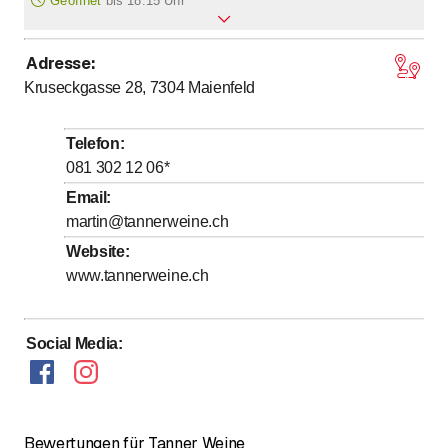
Geöffnet
bis
18:15 Uhr
Adresse
:
bis
Montag
8
:
15
-
18
:
15
Kruseckgasse 28, 7304
Maienfeld
bis
Dienstag
8
:
15
-
18
:
15
bis
Mittwoch
8
:
15
-
18
:
15
Telefon
:
bis
Donnerstag
8
:
15
-
18
:
15
081 302 12 06
*
bis
Freitag
8
:
15
-
18
:
15
Email
:
martin@tannerweine.ch
Samstag
Geschlossen
Website
:
Sonntag
Geschlossen
www.tannerweine.ch
Wochenende auf Anfrage geöffnet
Social Media
:
Bewertungen für Tanner Weine