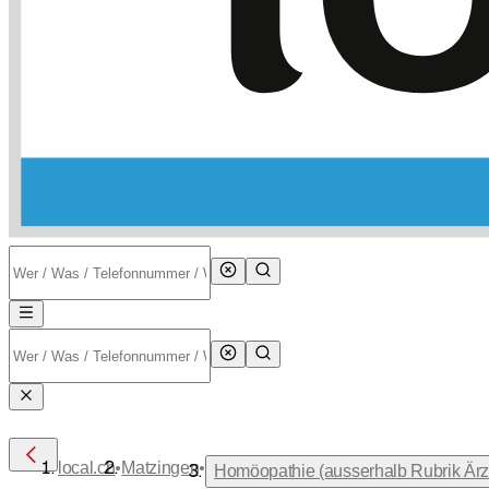
•
•
local.ch
Matzingen
Homöopathie (ausserhalb Rubrik Ärzt