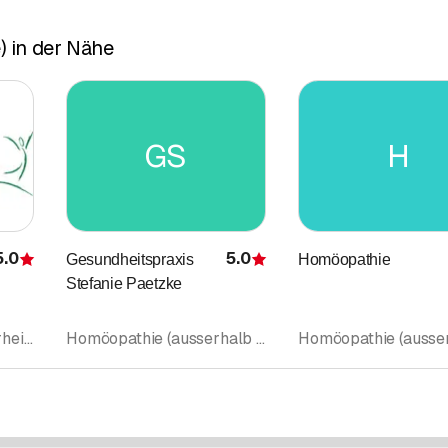
 in der Nähe
GS
H
5.0
5.0
Gesundheitspraxis
Homöopathie
Bewertung
Bewertung
Stefanie Paetzke
Naturheilpraxis • Naturheilkunde • Homöopathie (ausserhalb Rubrik Ärzte) • Massage • Gesundheits- und Sportmassage • Fussreflexzonenmassage • Gesundheitspraxis
Homöopathie (ausserhalb Rubrik Ärzte)