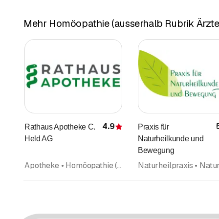
Mehr Homöopathie (ausserhalb Rubrik Ärzte)
4.9
Rathaus Apotheke C.
Praxis für
Bewertung
Held AG
Naturheilkunde und
Bewegung
Apotheke • Homöopathie (ausserhalb Rubrik Ärzte)