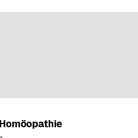
n bei 2 Bewertungen
r Homöopathie
a