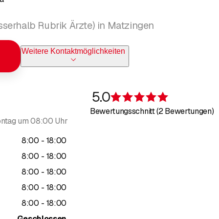
serhalb Rubrik Ärzte) in Matzingen
Weitere Kontaktmöglichkeiten
5.0
Bewertung 5 v
Bewertungsschnitt (2 Bewertungen)
ntag um 08:00 Uhr
bis
8
:
00
-
18
:
00
bis
8
:
00
-
18
:
00
bis
8
:
00
-
18
:
00
bis
8
:
00
-
18
:
00
bis
8
:
00
-
18
:
00
Geschlossen