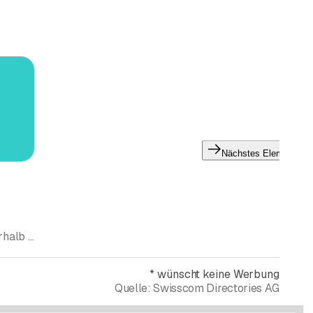
Nächstes Element
Homöopathie (ausserhalb Rubrik Ärzte)
*
wünscht keine Werbung
Quelle:
Swisscom Directories AG