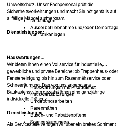
Umweltschutz. Unser Fachpersonal prüft die
Sicherheitsvorkehrungen und macht Sie nötigenfalls auf
allfällige Mängel aufmerksam.
Neuanlagen
Ausserbetriebnahme und/oder Demontage
Dienstleistungen:
von Tankanlagen
Hauswartungen...
Wir bieten Ihnen einen Vollservice für industrielle,
gewerbliche und private Bereiche: ob Treppenhaus- oder
Fensterreinigung bis hin zum Rasenmähservice oder
Schneeräumung. Das von uns angebotene
Hauswartungen mit Pikettdienst
Baukastensystem gewährt Ihnen eine ganzjährige
Hauswartablösungen
individuelle Präsenz.
Umgebungsarbeiten
Rasenmähen
Dienstleistungen:
Busch- und Rabattenpflege
Schneeräumungen
Als Servicestelle verfügen wir über ein breites Sortiment