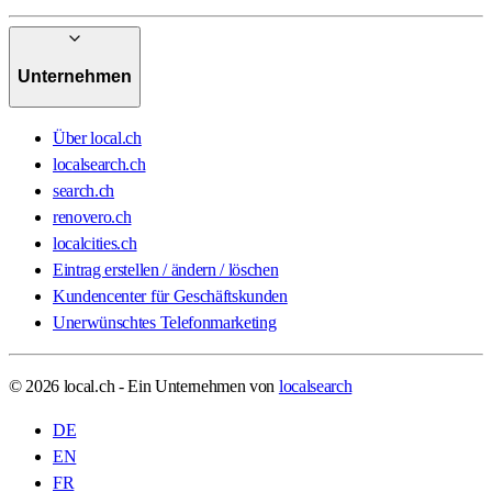
Unternehmen
Über local.ch
localsearch.ch
search.ch
renovero.ch
localcities.ch
Eintrag erstellen / ändern / löschen
Kundencenter für Geschäftskunden
Unerwünschtes Telefonmarketing
© 2026 local.ch - Ein Unternehmen von
localsearch
DE
EN
FR