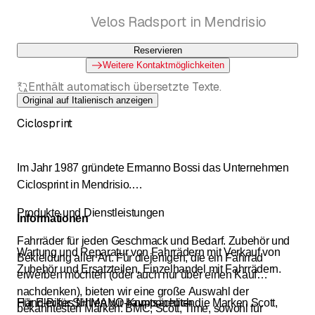
Velos Radsport in Mendrisio
Reservieren
Weitere Kontaktmöglichkeiten
Enthält automatisch übersetzte Texte.
Original auf Italienisch anzeigen
Ciclosprint
Im Jahr 1987 gründete Ermanno Bossi das Unternehmen
Ciclosprint in Mendrisio.
Produkte und Dienstleistungen
Informationen
Fahrräder für jeden Geschmack und Bedarf. Zubehör und
Wartung und Reparatur von Fahrrädern mit Verkauf von
Bekleidung aller Art. Für diejenigen, die ein Fahrrad
Zubehör und Ersatzteilen, Einzelhandel mit Fahrrädern.
erwerben möchten (oder auch nur über einen Kauf
nachdenken), bieten wir eine große Auswahl der
Händler für SHIMANO-Komponenten
Für E-Bikes führen wir hauptsächlich die Marken Scott,
bekanntesten Marken: BMC, Scott, Time, sowohl für