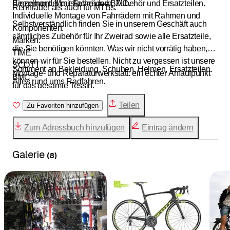
Einzelhandel mit Fahrrädern, Zubehör und Ersatzteilen.
Bergamont, Moustache und BMC.
Rennräder als auch für MTBs.
Individuelle Montage von Fahrrädern mit Rahmen und
Selbstverständlich finden Sie in unserem Geschäft auch
Komponenten.
sämtliches Zubehör für Ihr Zweirad sowie alle Ersatzteile,
Marken:
die Sie benötigen könnten. Was wir nicht vorrätig haben,
TIME
können wir für Sie bestellen. Nicht zu vergessen ist unsere
SCOTT
Sortiment an Bekleidung, Schuhen, Helmen, Ersatzteilen.
Montage- und Reparaturwerkstatt: ein echter Anlaufpunkt
BMC
Alles rund ums Radfahren.
für das gesamte Tessin.
Verkauf und Reparatur von Elektrofahrrädern.
Teilen
Zu Favoriten hinzufügen
Marken:
MOUSTACHE
Zum Adressbuch hinzufügen
Eintrag ändern
BERGAMONT
SCOTT
Galerie
(
8
)