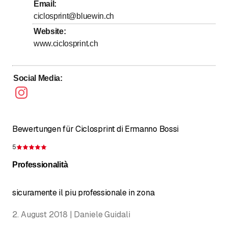
Email
:
Sonntag
Geschlossen
ciclosprint@bluewin.ch
Website
:
www.ciclosprint.ch
Social Media
:
Bewertungen für Ciclosprint di Ermanno Bossi
5
Bewertung 5 von 5 Sternen
Professionalità
sicuramente il piu professionale in zona
2. August 2018 | Daniele Guidali