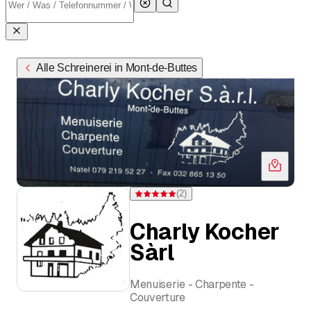
Alle Schreinerei in Mont-de-Buttes
(
2
)
Bewertung 5 von 5 Sternen bei 2 Bewertun
Charly Kocher
Sàrl
Menuiserie - Charpente -
Couverture