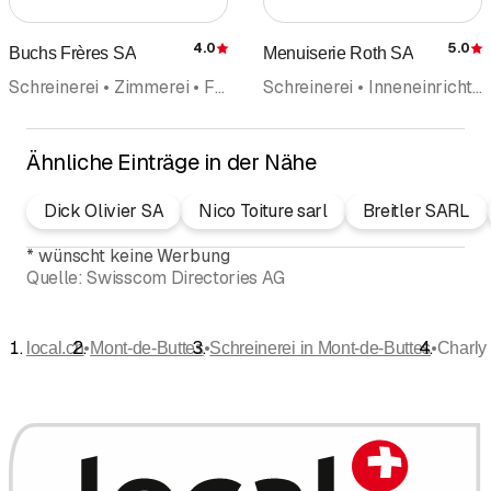
4.0
5.0
Buchs Frères SA
Menuiserie Roth SA
Bewertung
Schreinerei • Zimmerei • Fensterfabrikation • Tore • Säge- und Hobelwerk
Schreinerei • Inneneinrichtungen • Küchenbau und Küchenausstellungen • Küchenbau • Antikschreinerei • Kücheneinrichtungen • Fenster
Ähnliche Einträge in der Nähe
Dick Olivier SA
Nico Toiture sarl
Breitler SARL
*
wünscht keine Werbung
Quelle:
Swisscom Directories AG
•
•
•
local.ch
Mont-de-Buttes
Schreinerei in Mont-de-Buttes
Charly