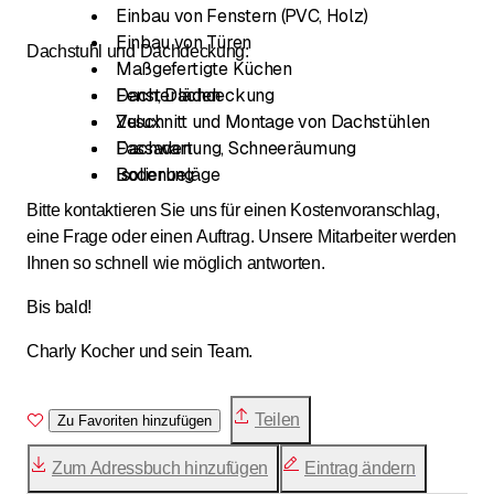
Einbau von Fenstern (PVC, Holz)
Einbau von Türen
Dachstuhl und Dachdeckung:
Maßgefertigte Küchen
Fensterläden
Dach, Dachdeckung
Velux
Zuschnitt und Montage von Dachstühlen
Fassaden
Dachwartung, Schneeräumung
Bodenbeläge
Isolierung
Bitte kontaktieren Sie uns für einen Kostenvoranschlag,
eine Frage oder einen Auftrag. Unsere Mitarbeiter werden
Ihnen so schnell wie möglich antworten.
Bis bald!
Charly Kocher und sein Team.
Teilen
Zu Favoriten hinzufügen
Zum Adressbuch hinzufügen
Eintrag ändern