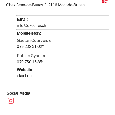
Chez Jean-de-Buttes 2, 2116
Mont-de-Buttes
Dienstag
Ganztags geöffnet
Mittwoch
Ganztags geöffnet
Email
:
Donnerstag
Ganztags geöffnet
info@ckocher.ch
Freitag
Ganztags geöffnet
Mobiltelefon
:
Samstag
Gaétan Courvoisier
Ganztags geöffnet
079 232 31 02
*
Sonntag
Ganztags geöffnet
Fabien Gyseler
079 750 15 85
*
Website
:
ckocher.ch
Social Media
: