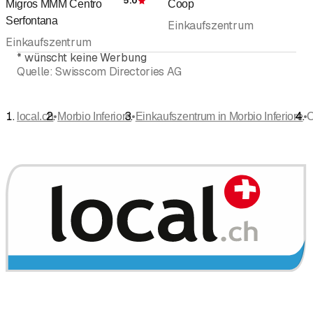
5.0
Migros MMM Centro
Coop
Bewertung
Serfontana
Einkaufszentrum
Einkaufszentrum
*
wünscht keine Werbung
Quelle:
Swisscom Directories AG
•
•
•
local.ch
Morbio Inferiore
Einkaufszentrum in Morbio Inferiore