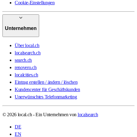
Cookie-Einstellungen
Unternehmen
Über local.ch
localsearch.ch
search.ch
renovero.ch
localcities.ch
Eintrag erstellen / ändern / löschen
Kundencenter für Geschäftskunden
Unerwünschtes Telefonmarketing
© 2026 local.ch - Ein Unternehmen von
localsearch
DE
EN