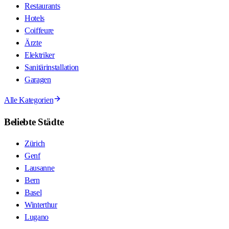
Restaurants
Hotels
Coiffeure
Ärzte
Elektriker
Sanitärinstallation
Garagen
Alle Kategorien
Beliebte Städte
Zürich
Genf
Lausanne
Bern
Basel
Winterthur
Lugano