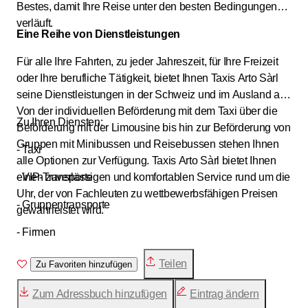
Bestes, damit Ihre Reise unter den besten Bedingungen
verläuft.
Eine Reihe von Dienstleistungen
Für alle Ihre Fahrten, zu jeder Jahreszeit, für Ihre Freizeit
oder Ihre berufliche Tätigkeit, bietet Ihnen Taxis Arto Sàrl
seine Dienstleistungen in der Schweiz und im Ausland an.
Von der individuellen Beförderung mit dem Taxi über die
Zu Ihren Diensten:
Beförderung mit der Limousine bis hin zur Beförderung von
Gruppen mit Minibussen und Reisebussen stehen Ihnen
- Taxi
alle Optionen zur Verfügung. Taxis Arto Sàrl bietet Ihnen
einen zuverlässigen und komfortablen Service rund um die
- VIP-Transporte
Uhr, der von Fachleuten zu wettbewerbsfähigen Preisen
- Gruppentransporte
gewährleistet wird.
- Firmen
Teilen
Zu Favoriten hinzufügen
Zum Adressbuch hinzufügen
Eintrag ändern