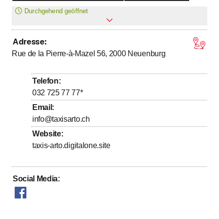
Durchgehend geöffnet
Adresse
:
Montag
Ganztags geöffnet
Rue de la Pierre-à-Mazel 56, 2000
Neuenburg
Dienstag
Ganztags geöffnet
Mittwoch
Ganztags geöffnet
Telefon
:
Donnerstag
Ganztags geöffnet
032 725 77 77
*
Freitag
Ganztags geöffnet
Email
:
info@taxisarto.ch
Samstag
Ganztags geöffnet
Website
:
Sonntag
Ganztags geöffnet
taxis-arto.digitalone.site
Social Media
: