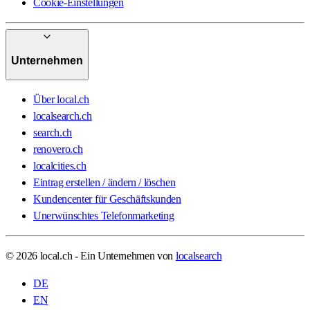
Cookie-Einstellungen
Unternehmen
Über local.ch
localsearch.ch
search.ch
renovero.ch
localcities.ch
Eintrag erstellen / ändern / löschen
Kundencenter für Geschäftskunden
Unerwünschtes Telefonmarketing
© 2026 local.ch - Ein Unternehmen von
localsearch
DE
EN