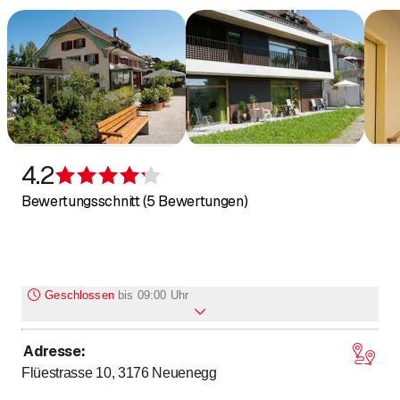
4.2
Bewertung 4,2 von 5 Sternen
Bewertungsschnitt (5 Bewertungen)
Geschlossen
bis
09:00 Uhr
Adresse
:
bis
Montag
9
:
00
-
17
:
00
Flüestrasse 10, 3176
Neuenegg
bis
Dienstag
9
:
00
-
17
:
00