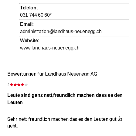
bis
Mittwoch
9
:
00
-
17
:
00
Telefon
:
bis
Donnerstag
9
:
00
-
17
:
00
031 744 60 60
*
bis
Freitag
9
:
00
-
17
:
00
Email
:
administration@landhaus-neuenegg.ch
bis
Samstag
9
:
00
-
17
:
00
Website
:
bis
Sonntag
9
:
00
-
17
:
00
www.landhaus-neuenegg.ch
Dies sind unsere Bistro Öffnungszeiten.
Bewertungen für Landhaus Neuenegg AG
4
Bewertung 4 von 5 Sternen
Leute sind ganz nett,freundlich machen dass es den
Leuten
Sehr nett freundlich machen das es den Leuten gut 👍
geht'.