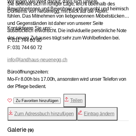
Wir legen viel Wert darauf, dass sich unsere
Sie befindet sich in ruhiger Lage, leicht oberhalb des
Bewohnerinnen und Bewohner rundum wohl und heimisch
Dorfkerns von Neuenegg, mit Blick auf die Alpen.
fühlen. Das Mitnehmen von liebgewonnen Möbelstücken
und Gegenständen ist daher von unserer Seite
Kontaktieren Sie uns:
ausdrücklich erwünscht. Die individuelle persönliche Note
des neuen Zuhauses trägt sehr zum Wohlbefinden bei.
T: 031 744 60 60
F: 031 744 60 72
info@landhaus-neuenegg.ch
Büroöffnungszeiten:
Mo-Fr 8.00h bis 17.00h, ansonsten wird unser Telefon von
der Pflege bedient.
Teilen
Zu Favoriten hinzufügen
Zum Adressbuch hinzufügen
Eintrag ändern
Galerie
(
9
)