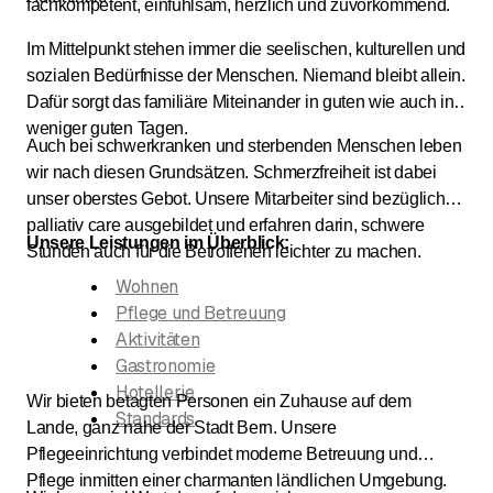
fachkompetent, einfühlsam, herzlich und zuvorkommend.
Im Mittelpunkt stehen immer die seelischen, kulturellen und
sozialen Bedürfnisse der Menschen. Niemand bleibt allein.
Dafür sorgt das familiäre Miteinander in guten wie auch in
weniger guten Tagen.
Auch bei schwerkranken und sterbenden Menschen leben
wir nach diesen Grundsätzen. Schmerzfreiheit ist dabei
unser oberstes Gebot. Unsere Mitarbeiter sind bezüglich
palliativ care ausgebildet und erfahren darin, schwere
Unsere Leistungen im Überblick:
Stunden auch für die Betroffenen leichter zu machen.
Wohnen
Pflege und Betreuung
Aktivitäten
Gastronomie
Hotellerie
Wir bieten betagten Personen ein Zuhause auf dem
Standards
Lande, ganz nahe der Stadt Bern. Unsere
Pflegeeinrichtung verbindet moderne Betreuung und
Pflege inmitten einer charmanten ländlichen Umgebung.