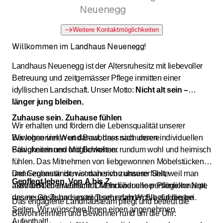
Neuenegg
Weitere Kontaktmöglichkeiten
Willkommen im Landhaus Neuenegg!
Landhaus Neuenegg ist der Altersruhesitz mit liebevoller
Betreuung und zeitgemässer Pflege inmitten einer
idyllischen Landschaft. Unser Motto:
Nicht alt sein –
länger jung bleiben.
Zuhause sein. Zuhause fühlen
Wir erhalten und fördern die Lebensqualität unserer
Bewohnerinnen und Bewohner nach deren individuellen
Wir legen viel Wert darauf, dass sich unsere
Fähigkeiten und Möglichkeiten.
Bewohnerinnen und Bewohner rundum wohl und heimisch
fühlen. Das Mitnehmen von liebgewonnen Möbelstücken
Denn zuhause ist, wo man sich zuhause fühlt, weil man
und Gegenständen ist daher von unserer Seite
Gepflegt leben. Von A bis Z
aktiv am Leben teilnimmt. Mehr über unser Pflegekonzept,
ausdrücklich erwünscht. Die individuelle persönliche Note
unsere Gäste und unser Team erfahren Sie auf diesen
des neuen Zuhauses trägt sehr zum Wohlbefinden bei.
Das engagierte Landhausteam pflegt und betreut die
Seiten. Wir wünschen Ihnen einen angenehmen
Bewohnerinnen und Bewohner rund um die Uhr:
Aufenthalt!