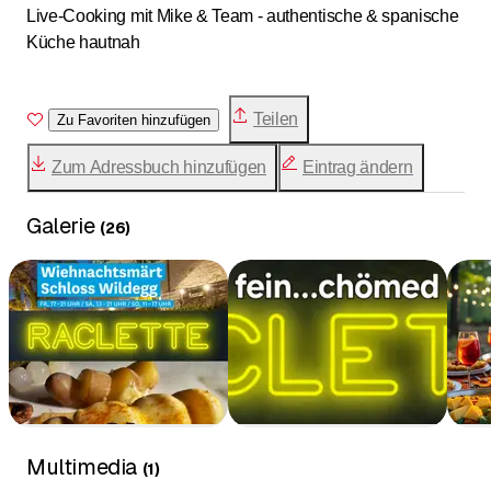
Live-Cooking mit Mike & Team - authentische & spanische
Küche hautnah
Buchungslink:
https://foodegge.ch/buchung-paella-event/
Teilen
Zu Favoriten hinzufügen
Zum Adressbuch hinzufügen
Eintrag ändern
Galerie
(
26
)
Multimedia
(
1
)