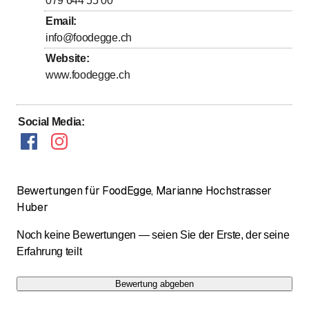
079 644 55 00
bis
Samstag
9
:
00
-
18
:
00
Email
:
bis
Sonntag
9
:
00
-
18
:
00
info@foodegge.ch
Website
:
www.foodegge.ch
Social Media
:
Bewertungen für FoodEgge, Marianne Hochstrasser
Huber
Noch keine Bewertungen — seien Sie der Erste, der seine
Erfahrung teilt
Bewertung abgeben