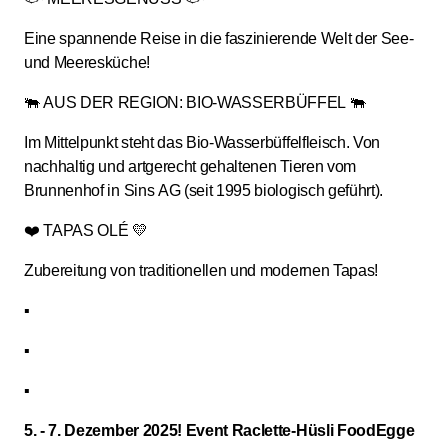
Eine spannende Reise in die faszinierende Welt der See-
und Meeresküche!
🐃 AUS DER REGION: BIO-WASSERBÜFFEL 🐃
Im Mittelpunkt steht das Bio-Wasserbüffelfleisch. Von
nachhaltig und artgerecht gehaltenen Tieren vom
Brunnenhof in Sins AG (seit 1995 biologisch geführt).
❤️ TAPAS OLÉ 💛
Zubereitung von traditionellen und modernen Tapas!
▪️
▪️
▪️
5. - 7. Dezember 2025! Event Raclette-Hüsli FoodEgge