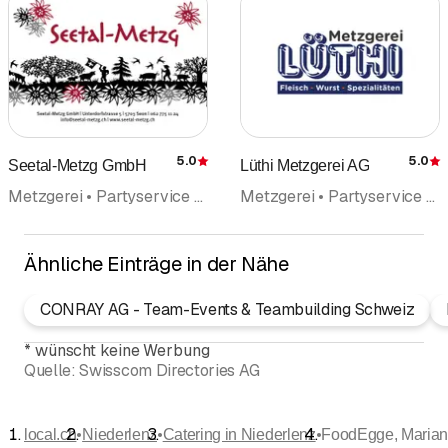
5.0
5.0
Seetal-Metzg GmbH
Lüthi Metzgerei AG
Bewertung
Metzgerei • Partyservice • Lebensmittelgeschäft • Wurstwaren • Catering
Metzgerei • Partyservice • Catering
Ähnliche Einträge in der Nähe
CONRAY AG - Team-Events & Teambuilding Schweiz
*
wünscht keine Werbung
Quelle:
Swisscom Directories AG
•
•
•
local.ch
Niederlenz
Catering in Niederlenz
FoodEgge, Marian