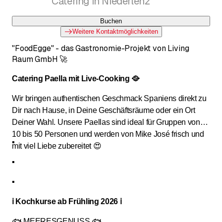
Catering in Niederlenz
Schloss Wildegg🌟
Buchen
Weitere Kontaktmöglichkeiten
"FoodEgge" - das Gastronomie-Projekt von Living
Raum GmbH 🚀
Catering Paella mit Live-Cooking 🥘
Wir bringen authentischen Geschmack Spaniens direkt zu
Dir nach Hause, in Deine Geschäftsräume oder ein Ort
Deiner Wahl. Unsere Paellas sind ideal für Gruppen von
10 bis 50 Personen und werden von Mike José frisch und
▪️
mit viel Liebe zubereitet 😍
▪️
▪️
ℹ Kochkurse ab Frühling 2026 ℹ
🐟 MEERESGENUSS 🐟