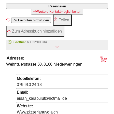
Reservieren
Weitere Kontaktmöglichkeiten
Teilen
Zu Favoriten hinzufügen
Zum Adressbuch hinzufügen
Geöffnet
bis
22:00 Uhr
Adresse
:
Montag
Geschlossen
Wehntalerstrasse 50, 8166
Niederweningen
bis
bis
Dienstag
11
:
00
-
13
:
30
/ 17
:
00
-
22
:
00
bis
bis
Mittwoch
11
:
00
-
13
:
30
/ 17
:
00
-
22
:
00
Mobiltelefon
:
bis
bis
Donnerstag
11
:
00
-
13
:
30
/ 17
:
00
-
22
:
00
079 910 24 18
bis
bis
Freitag
11
:
00
-
13
:
30
/ 17
:
00
-
22
:
00
Email
:
ersan_karabulut@hotmail.de
bis
Samstag
15
:
30
-
22
:
00
Website
:
bis
Sonntag
15
:
30
-
22
:
00
Www.pizzerianuvola.ch