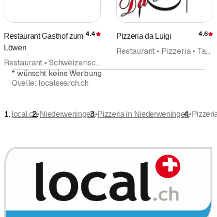
4.4
4.6
Restaurant Gasthof zum
Pizzeria da Luigi
Bewertung
Löwen
Restaurant • Pizzeria • Take Away • Italienische Küche
Restaurant • Schweizerische Küche • Take Away • Pizzeria • Thailändische Küche • Bankett • Catering • Events • Veranstaltungen
*
wünscht keine Werbung
Quelle:
localsearch.ch
•
•
•
local.ch
Niederweningen
Pizzeria in Niederweningen
Pizzer