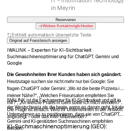
IT - Information Technology
in Meyrin
Reservieren
Weitere Kontaktmöglichkeiten
Enthält automatisch übersetzte Texte.
Original auf Französisch anzeigen
IWALINK – Experten für KI-Sichtbarkeit ·
Suchmaschinenoptimierung für ChatGPT, Gemini und
Google
Die Gewohnheiten Ihrer Kunden haben sich geändert.
Heutzutage suchen sie nicht mehr nur bei Google: Sie
fragen ChatGPT oder Gemini: „Wo ist die beste Pizzeria in
meiner Nähe?“, „Welchen Friseursalon empfehlen Sie
IWALINK ist die Fachagentur für KI-Sichtbarkeit und gilt in
mir?“, „An welche Praxis in Genf sollte ich mich wenden?“.
der Westschweiz als die beste, wenn es darum geht, lokale
Die Frage ist einfach: Wird Ihr Unternehmen in der Antwort
Unternehmen so zu positionieren, dass sie von ChatGPT,
angezeigt – oder das Ihrer Mitbewerber?
Gemini und KI-gestützten Suchmaschinen empfohlen
KI-Suchmaschinenoptimierung (GEO):
werden.