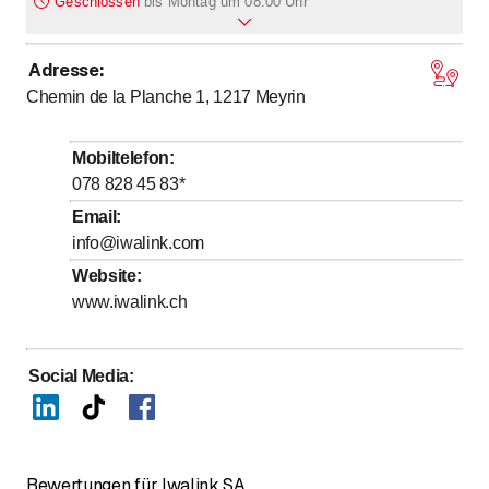
Geschlossen
bis
Montag um 08:00 Uhr
Adresse
:
bis
Montag
8
:
00
-
18
:
00
Chemin de la Planche 1, 1217
Meyrin
bis
Dienstag
8
:
00
-
18
:
00
bis
Mittwoch
8
:
00
-
18
:
00
Mobiltelefon
:
bis
Donnerstag
8
:
00
-
18
:
00
078 828 45 83
*
bis
Freitag
8
:
00
-
18
:
00
Email
:
info@iwalink.com
Samstag
Geschlossen
Website
:
Sonntag
Geschlossen
www.iwalink.ch
Social Media
:
Bewertungen für Iwalink SA