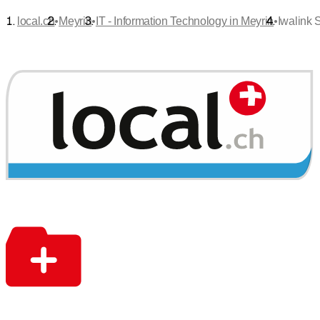
•
•
•
local.ch
Meyrin
IT - Information Technology in Meyrin
Iwalink 