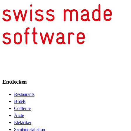
Entdecken
Restaurants
Hotels
Coiffeure
Ärzte
Elektriker
Sanitärinstallation