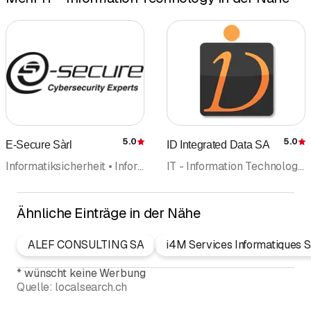
5.0
5.0
E-Secure Sàrl
ID Integrated Data SA
Bewertung
Informatiksicherheit • Informatik • Informatikdienstleistungen • Informatikberatung • IT - Information Technology • Sicherheitsberatung • Informatiksupport
IT - Information Technology • Informatiksupport • Computerinstallationen • Informatiksicherheit • Informatik
Ähnliche Einträge in der Nähe
ALEF CONSULTING SA
i4M Services Informatiques S
*
wünscht keine Werbung
Quelle:
localsearch.ch