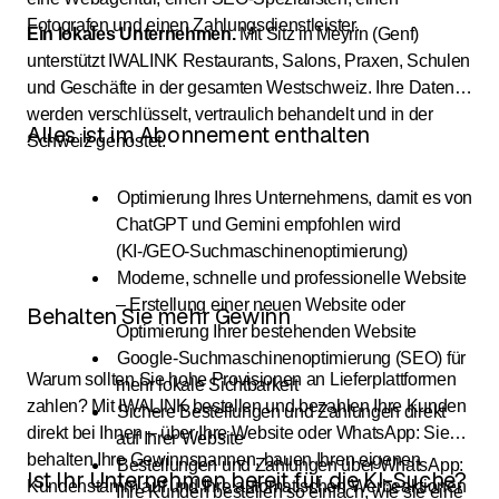
Fotografen und einen Zahlungsdienstleister.
Ein lokales Unternehmen.
Mit Sitz in Meyrin (Genf)
unterstützt IWALINK Restaurants, Salons, Praxen, Schulen
und Geschäfte in der gesamten Westschweiz. Ihre Daten
werden verschlüsselt, vertraulich behandelt und in der
Alles ist im Abonnement enthalten
Schweiz gehostet.
Optimierung Ihres Unternehmens, damit es von
ChatGPT und Gemini empfohlen wird
(KI-/GEO-Suchmaschinenoptimierung)
Moderne, schnelle und professionelle Website
– Erstellung einer neuen Website oder
Behalten Sie mehr Gewinn
Optimierung Ihrer bestehenden Website
Google-Suchmaschinenoptimierung (SEO) für
Warum sollten Sie hohe Provisionen an Lieferplattformen
mehr lokale Sichtbarkeit
zahlen? Mit IWALINK bestellen und bezahlen Ihre Kunden
Sichere Bestellungen und Zahlungen direkt
direkt bei Ihnen – über Ihre Website oder WhatsApp: Sie
auf Ihrer Website
behalten Ihre Gewinnspannen, bauen Ihren eigenen
Bestellungen und Zahlungen über WhatsApp:
Ist Ihr Unternehmen bereit für die KI-Suche?
Kundenstamm auf und Ihre automatischen Werbeaktionen
Ihre Kunden bestellen so einfach, wie sie eine