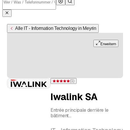
Alle IT - Information Technology in Meyrin
Erweitern
(
1
)
Bewertung 5 von 5 Sternen bei einer Bewertu
Iwalink SA
Entrée principale derrière le
bâtiment
Daniel Serex, CEO, Apporte des
clients