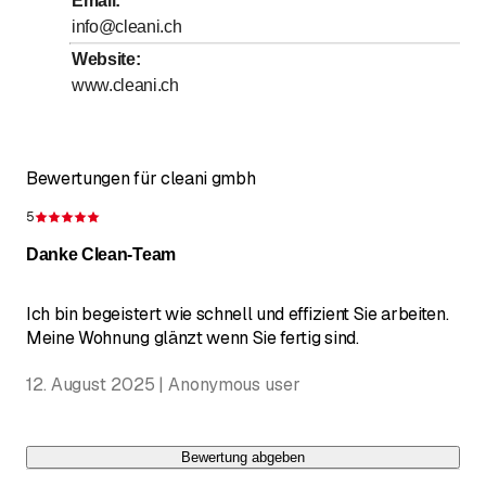
Email
:
info@cleani.ch
bis
Samstag
*
8
:
00
-
17
:
00
Website
:
Sonntag
Geschlossen
www.cleani.ch
Mit * gekennzeichnete Tage nach Vereinbarung
Bewertungen für cleani gmbh
5
Bewertung 5 von 5 Sternen
Danke Clean-Team
Ich bin begeistert wie schnell und effizient Sie arbeiten.
Meine Wohnung glänzt wenn Sie fertig sind.
12. August 2025 | Anonymous user
Bewertung abgeben