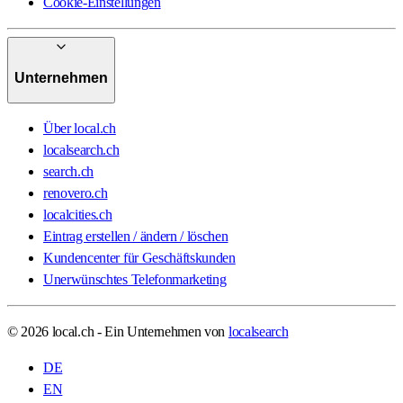
Cookie-Einstellungen
Unternehmen
Über local.ch
localsearch.ch
search.ch
renovero.ch
localcities.ch
Eintrag erstellen / ändern / löschen
Kundencenter für Geschäftskunden
Unerwünschtes Telefonmarketing
© 2026 local.ch - Ein Unternehmen von
localsearch
DE
EN