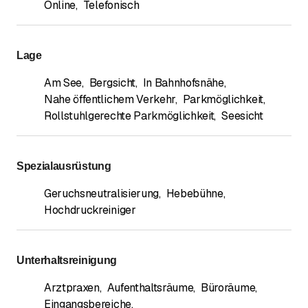
Online
,
Telefonisch
Lage
Am See
,
Bergsicht
,
In Bahnhofsnähe
,
Nahe öffentlichem Verkehr
,
Parkmöglichkeit
,
Rollstuhlgerechte Parkmöglichkeit
,
Seesicht
Spezialausrüstung
Geruchsneutralisierung
,
Hebebühne
,
Hochdruckreiniger
Unterhaltsreinigung
Arztpraxen
,
Aufenthaltsräume
,
Büroräume
,
Eingangsbereiche
,