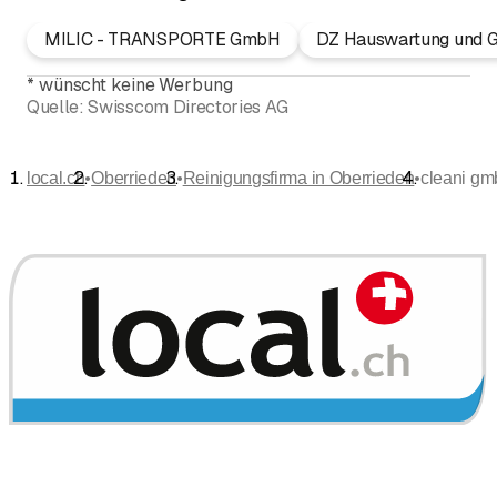
MILIC - TRANSPORTE GmbH
DZ Hauswartung und G
*
wünscht keine Werbung
Quelle:
Swisscom Directories AG
•
•
•
local.ch
Oberrieden
Reinigungsfirma in Oberrieden
cleani gm