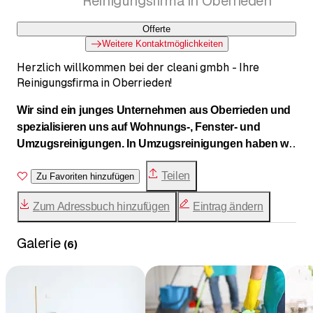
Reinigungsfirma in Oberrieden
Offerte
Weitere Kontaktmöglichkeiten
Herzlich willkommen bei der cleani gmbh - Ihre
Reinigungsfirma in Oberrieden!
Wir sind ein junges Unternehmen aus Oberrieden und
spezialisieren uns auf Wohnungs-, Fenster- und
Umzugsreinigungen. In Umzugsreinigungen haben wir
schon viel Erfahrung und arbeiten mit
Teilen
Abnahmegarantie. Unser junges dynamisches Team
Zu Favoriten hinzufügen
arbeitet zielorientiert, schnell und genau. Wir benutzen
Zum Adressbuch hinzufügen
Eintrag ändern
professionelle Maschinen und Materialien, wie z.B.
Hochdruckreiniger, Sprühextraktionsgerät für die
Galerie
Teppichreinigung oder Hebebühnen für die
(
6
)
Fensterreinigung.