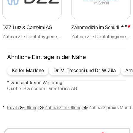
4.8
DZZ Lutz & Cantelmi AG
Zahnmedizin im Schürli
Zahnarzt • Dentalhygiene • Implantologie • Oralchirurgie • Zahnbleaching • Kieferorthopädie
Zahnarzt • Dentalhygiene • Kinderzahnmedizin • Parodontologie • Zahnbleaching • Implantologie • Oralchirurgie
Ähnliche Einträge in der Nähe
Keller Marlène
Dr. M. Treccani und Dr. W. Zila
Arn
*
wünscht keine Werbung
Quelle:
Swisscom Directories AG
•
•
•
local.ch
Oftringen
Zahnarzt in Oftringen
Zahnarztpraxis Mund-A