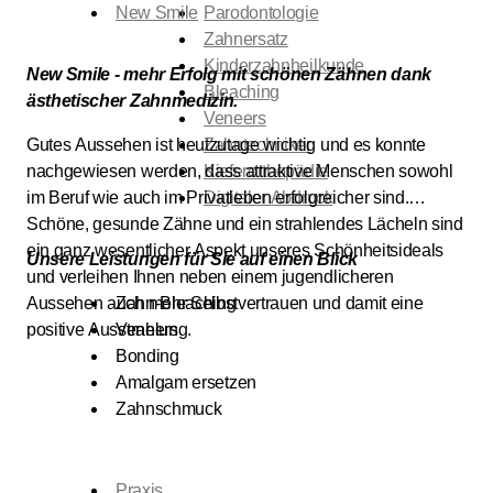
New Smile
Parodontologie
Zahnersatz
Kinderzahnheilkunde
New Smile - mehr Erfolg mit schönen Zähnen dank
Bleaching
ästhetischer Zahnmedizin.
Veneers
Gutes Aussehen ist heutzutage wichtig und es konnte
Zahntechniker
nachgewiesen werden, dass attraktive Menschen sowohl
Kieferorthopädie
im Beruf wie auch im Privatleben erfolgreicher sind.
Digitaler Abdruck
Schöne, gesunde Zähne und ein strahlendes Lächeln sind
ein ganz wesentlicher Aspekt unseres Schönheitsideals
Unsere Leistungen für Sie auf einen Blick
und verleihen Ihnen neben einem jugendlicheren
Aussehen auch mehr Selbstvertrauen und damit eine
Zahn-Bleaching
positive Ausstrahlung.
Veneers
Bonding
Amalgam ersetzen
Zahnschmuck
Praxis