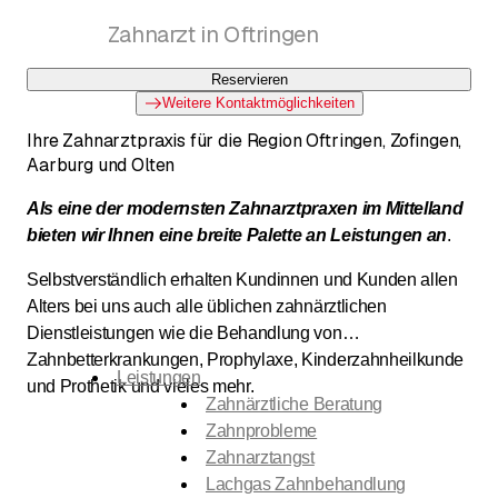
Dr. med. dent. Markus P. Lorch , Med. dent.
Zahnarzt in Oftringen
Damian Bucher
Reservieren
Weitere Kontaktmöglichkeiten
Ihre Zahnarztpraxis für die Region Oftringen, Zofingen,
Aarburg und Olten
Als eine der modernsten Zahnarztpraxen im Mittelland
bieten wir Ihnen eine breite Palette an Leistungen an
.
Selbstverständlich erhalten Kundinnen und Kunden allen
Alters bei uns auch alle üblichen zahnärztlichen
Dienstleistungen wie die Behandlung von
Zahnbetterkrankungen, Prophylaxe, Kinderzahnheilkunde
Leistungen
und Prothetik und vieles mehr.
Zahnärztliche Beratung
Zahnprobleme
Zahnarztangst
Lachgas Zahnbehandlung