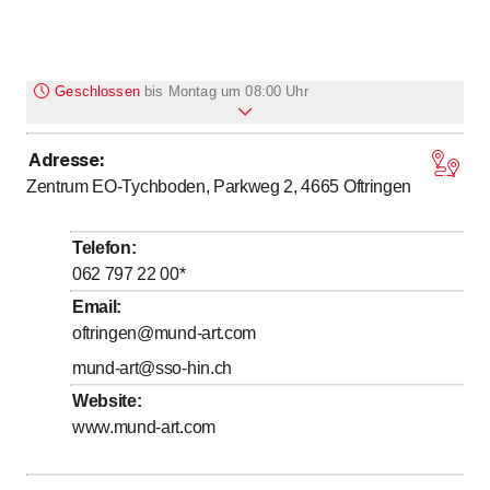
Geschlossen
bis
Montag um 08:00 Uhr
Adresse
:
bis
bis
Montag
8
:
00
-
12
:
00
/ 13
:
00
-
17
:
30
Zentrum EO-Tychboden, Parkweg 2, 4665
Oftringen
bis
bis
Dienstag
8
:
00
-
12
:
00
/ 13
:
00
-
17
:
30
bis
Mittwoch
8
:
00
-
19
:
30
Telefon
:
bis
Donnerstag
8
:
00
-
19
:
30
062 797 22 00
*
bis
bis
Freitag
8
:
00
-
12
:
00
/ 13
:
00
-
17
:
30
Email
:
oftringen@mund-art.com
Samstag
Geschlossen
mund-art@sso-hin.ch
Sonntag
Geschlossen
Website
:
www.mund-art.com