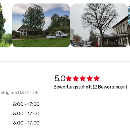
5.0
Bewertung 5 v
Bewertungsschnitt (2 Bewertungen)
ntag um 08:00 Uhr
bis
8
:
00
-
17
:
00
bis
8
:
00
-
17
:
00
bis
8
:
00
-
17
:
00