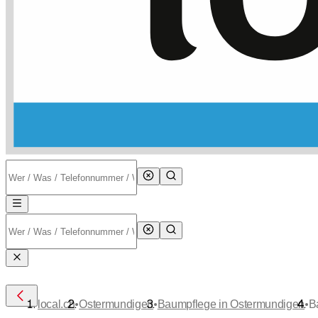
•
•
•
local.ch
Ostermundigen
Baumpflege in Ostermundigen
B