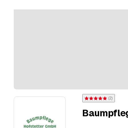
(
2
)
Bewertung 5 von 5 Sterne
Baumpfleg