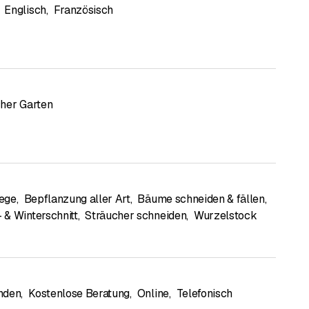
Englisch
,
Französisch
her Garten
ege
,
Bepflanzung aller Art
,
Bäume schneiden & fällen
,
& Winterschnitt
,
Sträucher schneiden
,
Wurzelstock
nden
,
Kostenlose Beratung
,
Online
,
Telefonisch