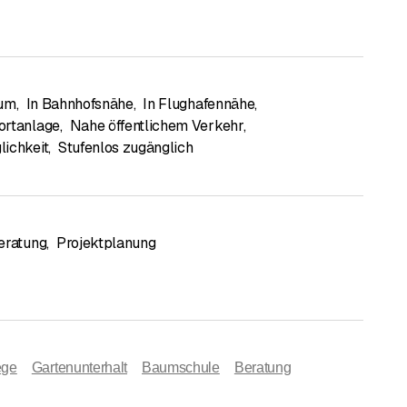
rum
,
In Bahnhofsnähe
,
In Flughafennähe
,
ortanlage
,
Nahe öffentlichem Verkehr
,
ichkeit
,
Stufenlos zugänglich
eratung
,
Projektplanung
ege
Gartenunterhalt
Baumschule
Beratung