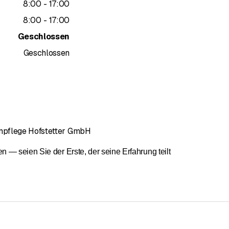
bis
8
:
00
-
17
:
00
bis
8
:
00
-
17
:
00
Geschlossen
Geschlossen
mpflege Hofstetter GmbH
— seien Sie der Erste, der seine Erfahrung teilt