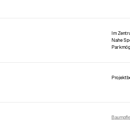
Im Zent
Nahe Sp
Parkmögl
Projektb
Baumpfl