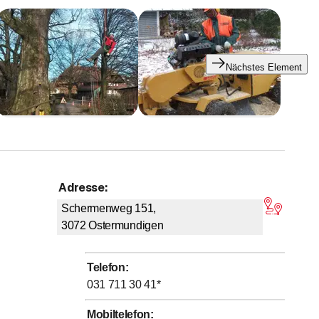
Nächstes Element
Adresse
:
on 5 Sternen
Schermenweg 151,
3072
Ostermundigen
Telefon
:
031 711 30 41
*
Mobiltelefon
: