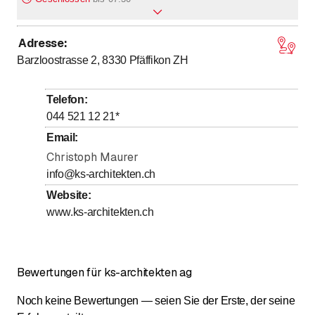
Adresse
:
bis
bis
Montag
7
:
30
-
12
:
00
/ 13
:
00
-
17
:
00
Barzloostrasse 2, 8330
Pfäffikon ZH
bis
bis
Dienstag
7
:
30
-
12
:
00
/ 13
:
00
-
17
:
00
bis
bis
Mittwoch
7
:
30
-
12
:
00
/ 13
:
00
-
17
:
00
Telefon
:
bis
bis
Donnerstag
7
:
30
-
12
:
00
/ 13
:
00
-
17
:
00
044 521 12 21
*
bis
bis
Freitag
7
:
30
-
12
:
00
/ 13
:
00
-
17
:
00
Email
:
Samstag
Christoph Maurer
Geschlossen
info@ks-architekten.ch
Sonntag
Geschlossen
Website
:
www.ks-architekten.ch
Bewertungen für ks-architekten ag
Noch keine Bewertungen — seien Sie der Erste, der seine