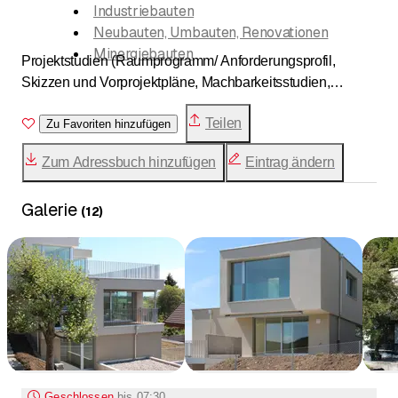
Industriebauten
Neubauten, Umbauten, Renovationen
Minergiebauten
Projektstudien (Raumprogramm/ Anforderungsprofil,
Skizzen und Vorprojektpläne, Machbarkeitsstudien,
Kostenschätzung, Grundstückspreise, Anlagekosten),
Teilen
Baueingabe, Ausführungsplanung, Haustechnikkonzept
Zu Favoriten hinzufügen
für Wärmeerzeugung, Wärmeverteilung, Lüftung,
Zum Adressbuch hinzufügen
Eintrag ändern
Schnittstellen-Koordination, Devisierung, Bauleitung,
Kostenplanung, Generalplanung, Stockwerkeigentum,
Galerie
Liegenschaftenverwaltung, Energie- und Schallschutz
(
12
)
Geschlossen
bis
07:30