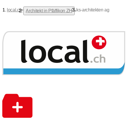
•
local.ch
ks-architekten ag
•
Architekt in Pfäffikon ZH