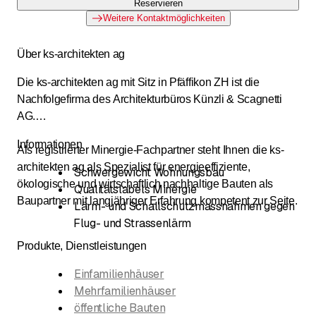
Reservieren
Weitere Kontaktmöglichkeiten
Über ks-architekten ag
Die ks-architekten ag mit Sitz in Pfäffikon ZH ist die
Nachfolgefirma des Architekturbüros Künzli & Scagnetti
AG.
Informationen
Als registrierter Minergie-Fachpartner steht Ihnen die ks-
architekten ag als Spezialist für energieeffiziente,
Schwergewicht Wohnungsbau
ökologische und wirtschaftlich nachhaltige Bauten als
Qualitätslabels Minergie
Baupartner mit langjähriger Erfahrung kompetent zur Seite.
Lärm- und Schallschutzmassnahmen gegen
Flug- und Strassenlärm
Produkte, Dienstleistungen
Einfamilienhäuser
Mehrfamilienhäuser
öffentliche Bauten