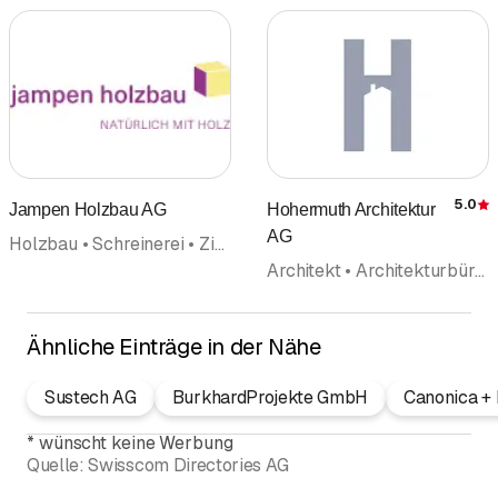
5.0
Jampen Holzbau AG
Hohermuth Architektur
AG
Holzbau • Schreinerei • Zimmerei • Architekt • Architekturbüro • Bauleitung • Solartechnik Solaranlagen • Planung
Architekt • Architekturbüro • Innenarchitektur • Planung • Bauberatung • Projektierung • Raumgestaltung • Bauleitung
Ähnliche Einträge in der Nähe
Sustech AG
BurkhardProjekte GmbH
Canonica + 
*
wünscht keine Werbung
Quelle:
Swisscom Directories AG