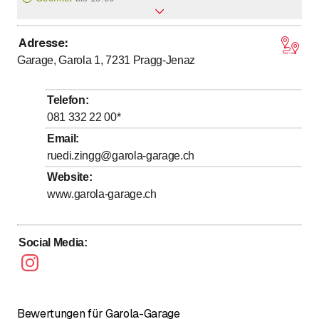
Adresse
:
bis
bis
Montag
7
:
30
-
12
:
00
/ 13
:
00
-
18
:
00
Garage, Garola 1, 7231
Pragg-Jenaz
bis
bis
Dienstag
7
:
30
-
12
:
00
/ 13
:
00
-
18
:
00
bis
bis
Mittwoch
7
:
30
-
12
:
00
/ 13
:
00
-
18
:
00
Telefon
:
bis
bis
Donnerstag
7
:
30
-
12
:
00
/ 13
:
00
-
18
:
00
081 332 22 00
*
bis
bis
Freitag
7
:
30
-
12
:
00
/ 13
:
00
-
16
:
00
Email
:
ruedi.zingg@garola-garage.ch
Samstag
Geschlossen
Website
:
Sonntag
Geschlossen
www.garola-garage.ch
Social Media
:
Bewertungen für Garola-Garage