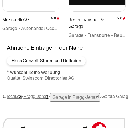
4.8
5.0
Muzzarelli AG
Jösler Transport &
Bewertung
Garage
Garage • Autohandel Occasionshandel • Reparaturen • Pneus Pneuservice • Carrosserie
Garage • Transporte • Reparaturen
Ähnliche Einträge in der Nähe
Hans Conzett Storen und Rolladen
*
wünscht keine Werbung
Quelle:
Swisscom Directories AG
•
•
local.ch
Pragg-Jenaz
Garola-Gara
•
Garage in Pragg-Jenaz