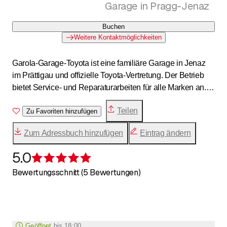
Garage in Pragg-Jenaz
Buchen
Weitere Kontaktmöglichkeiten
Garola-Garage-Toyota ist eine familiäre Garage in Jenaz
im Prättigau und offizielle Toyota-Vertretung. Der Betrieb
bietet Service- und Reparaturarbeiten für alle Marken an.
Zum Angebot gehören zudem Pneuservice, Carrosserie-
Teilen
und Lackierarbeiten, Fahrzeugaufbereitung sowie
Zu Favoriten hinzufügen
Oldtimer-Restaurationen. Die Garage steht für persönliche
Zum Adressbuch hinzufügen
Eintrag ändern
Beratung, zuverlässigen Service und faire Preise in
moderner Werkstattumgebung.
5.0
Bewertung 5 von 5 Sternen
Bewertungsschnitt (5 Bewertungen)
Geöffnet
bis
18:00