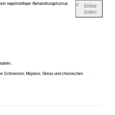
d ein regelmäßiger Behandlungsturnus
Eintrag
ändern
atteln.
von Schmerzen, Migräne, Stress und chronischen
(TCM), insbesondere Akupunktur und Schmerztherapie,
atienten kommen aus Basel, Liestal, Allschwil und der
d unserer individuellen Betreuung zu profitieren.
atteln.