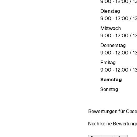
bis
9
:
00
-
12
:
00
/ 1
Dienstag
bis
9
:
00
-
12
:
00
/ 1
Mittwoch
bis
9
:
00
-
12
:
00
/ 1
Donnerstag
bis
9
:
00
-
12
:
00
/ 1
Freitag
bis
9
:
00
-
12
:
00
/ 1
Samstag
Sonntag
Bewertungen für Oase 
Noch keine Bewertungen 