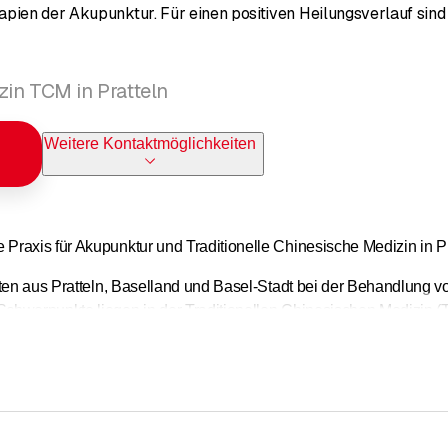
apien der Akupunktur. Für einen positiven Heilungsverlauf sin
in TCM in Pratteln
Weitere Kontaktmöglichkeiten
raxis für Akupunktur und Traditionelle Chinesische Medizin in Pr
nten aus Pratteln, Baselland und Basel-Stadt bei der Behandlung 
hwerpunkte liegen in der Traditionellen Chinesischen Medizin 
nden Methoden für eine ganzheitliche Behandlung. Viele unserer P
 unserer Erfahrung in der Traditionellen Chinesischen Medizin un
 Behandlungen für mehr Lebensqualität – mitten im Herzen von Pr