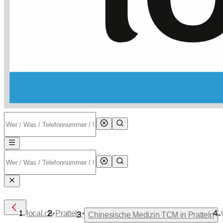
•
•
local.ch
Pratteln
•
Chinesische Medizin TCM in Pratteln