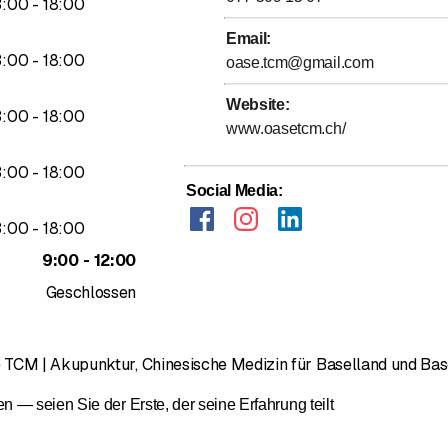
bis
3
:
00
-
18
:
00
Email
:
bis
3
:
00
-
18
:
00
oase.tcm@gmail.com
Website
:
bis
3
:
00
-
18
:
00
www.oasetcm.ch/
bis
3
:
00
-
18
:
00
Social Media
:
bis
3
:
00
-
18
:
00
bis
9
:
00
-
12
:
00
Geschlossen
TCM | Akupunktur, Chinesische Medizin für Baselland und Bas
— seien Sie der Erste, der seine Erfahrung teilt