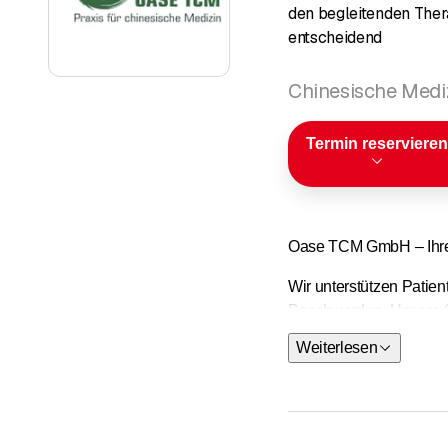
den begleitenden Ther
entscheidend
Chinesische Mediz
Termin reservieren
Oase TCM GmbH – Ihre P
Wir unterstützen Patie
Beschwerden. Unsere Sc
kombiniert mit ergänze
Weiterlesen
gesamten Region, um von
Schonende, nachhaltige