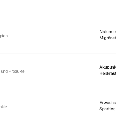
Naturme
pien
Migränet
Akupunk
und Produkte
Heilkräu
Erwachs
nkte
Sportler
,