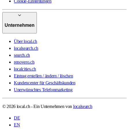
Cookie-Einstellungen
Unternehmen
Über local.ch
localsearch.ch
search.ch
renovero.ch
localcities.ch
Eintrag erstellen / ändern / löschen
Kundencenter für Geschäftskunden
Unerwünschtes Telefonmarketing
© 2026 local.ch - Ein Unternehmen von
localsearch
DE
EN