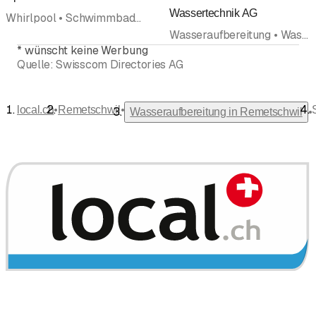
Bewertung
Wassertechnik AG
Whirlpool • Schwimmbadbau Schwimmbadzubehör • Jacuzzi • Spa • Wasseraufbereitung
Wasseraufbereitung • Wassertechnik • Entkalkung
*
wünscht keine Werbung
Quelle:
Swisscom Directories AG
•
•
local.ch
Remetschwil
•
Wasseraufbereitung in Remetschwil