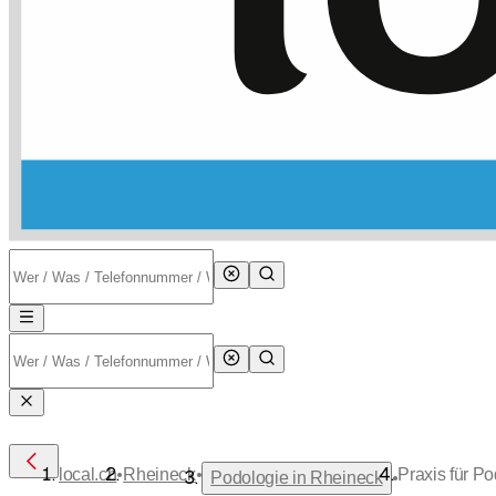
•
•
local.ch
Rheineck
Praxis für P
•
Podologie in Rheineck