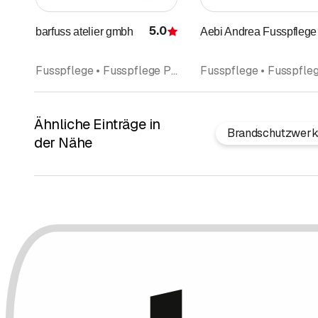
5.0
barfuss atelier gmbh
Aebi Andrea Fusspflege
Bewertung
Fusspflege • Fusspflege Pediküre • Podologie • Massage • Gesundheits- und Sportmassage
Ähnliche Einträge in
Brandschutzwerk
der Nähe