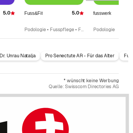
5.0
5.0
Fuss&Fit
fusswerk
Bewertung
Bewertung
Podologie • Fusspflege • Fusspflege Pediküre
Podologie
Dr. Unrau Natalja
Pro Senectute AR - Für das Alter
Fuss
*
wünscht keine Werbung
Quelle:
Swisscom Directories AG