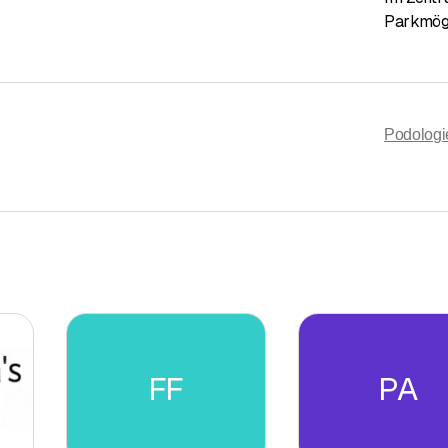
Parkmögl
Podologi
FF
PA