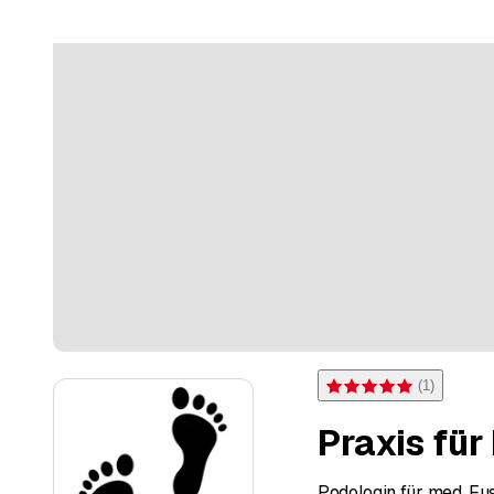
(
1
)
Bewertung 5 von 5 Sternen
Praxis für
Podologin für med. Fu