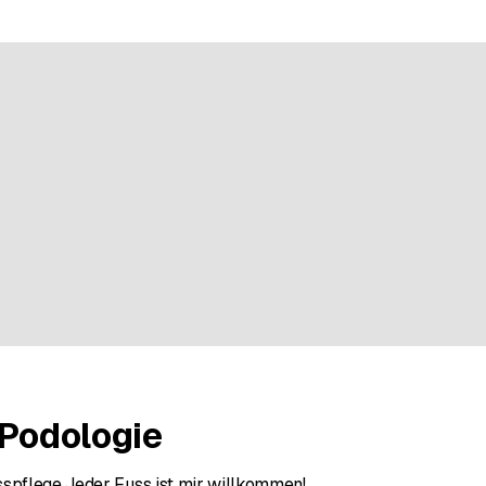
 bei einer Bewertung
 Podologie
sspflege Jeder Fuss ist mir willkommen!