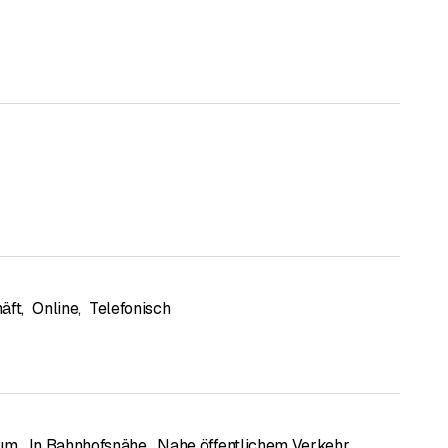
äft
,
Online
,
Telefonisch
rum
,
In Bahnhofsnähe
,
Nahe öffentlichem Verkehr
,