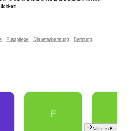
ichkeit
e
Fusspflege
Diabetesberatung
Beratung
F
F
Nächstes Element