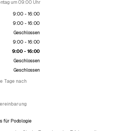
ntag um 09:00 Uhr
bis
9
:
00
-
16
:
00
bis
9
:
00
-
16
:
00
Geschlossen
bis
9
:
00
-
16
:
00
bis
9
:
00
-
16
:
00
Geschlossen
Geschlossen
te Tage nach
Vereinbarung
s für Podologie