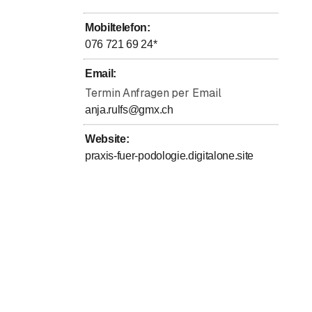
Mobiltelefon
:
076 721 69 24
*
Email
:
Termin Anfragen per Email
anja.rulfs@gmx.ch
Website
:
praxis-fuer-podologie.digitalone.site