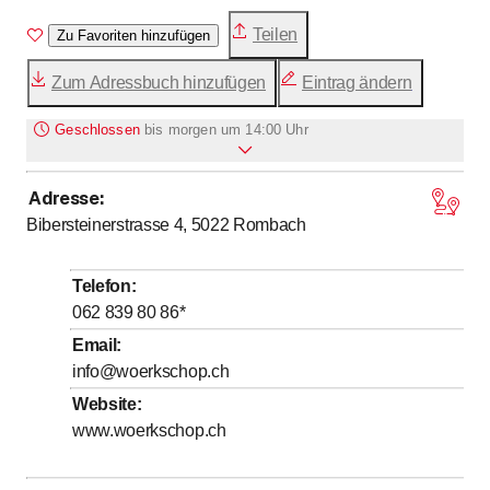
werden.
Teilen
Zu Favoriten hinzufügen
Zum Adressbuch hinzufügen
Eintrag ändern
Geschlossen
bis
morgen um 14:00 Uhr
Adresse
:
bis
Montag
14
:
00
-
18
:
00
Bibersteinerstrasse 4, 5022
Rombach
bis
Dienstag
8
:
00
-
18
:
00
bis
Mittwoch
8
:
00
-
18
:
00
Telefon
:
bis
Donnerstag
8
:
00
-
18
:
00
062 839 80 86
*
bis
Freitag
8
:
00
-
18
:
00
Email
:
info@woerkschop.ch
bis
Samstag
9
:
00
-
14
:
00
Website
:
Sonntag
Geschlossen
www.woerkschop.ch