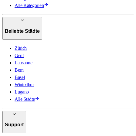
Alle Kategorien
Beliebte Städte
Zürich
Genf
Lausanne
Bern
Basel
Winterthur
Lugano
Alle Städte
Support