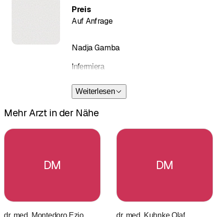
generale, ha effettuato molteplici studi e
Preis
master di approfondimento nel campo
Auf Anfrage
della medicina biologica e
complementare fino a divenire vice-
Nadja Gamba
primario in una clinica rinomata per
oncologia convenzionale e
Infermiera
complementare della Baviera
meridionale (Klinik St. Georg Bad
Weiterlesen
Aibling).
Svolge corsi e congressi a livello
Mehr Arzt in der Nähe
internazionale in qualità docente/relatore
nell’ambito della medicina
complementare. Tra il 2009 e il 2011 è
stato Presidente della ZAEN, la più
DM
DM
grande associazione europea di medici
per la medicina complementare.
dr. med. Montedoro Ezio
dr. med. Kuhnke Olaf