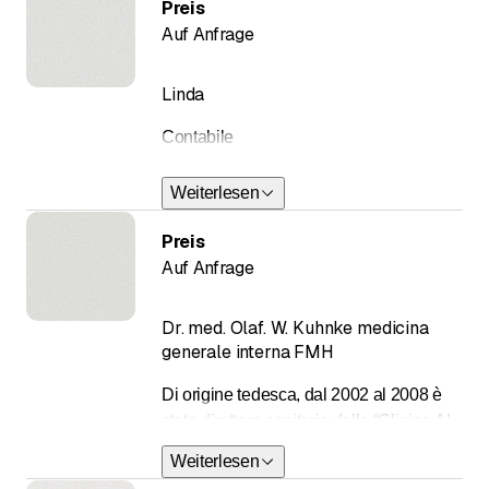
Preis
Auf Anfrage
Linda
Contabile
Weiterlesen
Preis
Auf Anfrage
Dr. med. Olaf. W. Kuhnke medicina
generale interna FMH
Di origine tedesca, dal 2002 al 2008 è
stato direttore sanitario della “Clinica AL
RONC” di Castaneda. Parallelamente
Weiterlesen
alla specializzazione in medicina interna