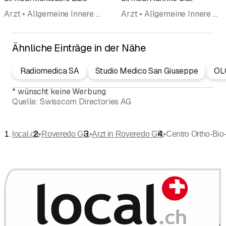
Arzt • Allgemeine Innere Medizin • Psychosomatische und Psychosoziale Medizin • Herzkrankheiten (Kardiologie) • Ärzte
Arzt • Allgemeine Innere Medizin • Ärzte
Ähnliche Einträge in der Nähe
Radiomedica SA
Studio Medico San Giuseppe
OL
*
wünscht keine Werbung
Quelle:
Swisscom Directories AG
•
•
•
local.ch
Roveredo GR
Arzt in Roveredo GR
Centro Ortho-Bio