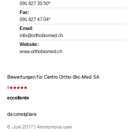
bis
Donnerstag
8
:
30
-
17
:
30
091 827 30 50
*
bis
Freitag
8
:
30
-
17
:
30
Fax
:
091 827 47 04
*
Samstag
Geschlossen
Email
:
Sonntag
Geschlossen
info@orthobiomed.ch
Website
:
www.orthobiomed.ch
Bewertungen für Centro Ortho-Bio-Med. SA
5
Bewertung 5 von 5 Sternen
eccellente
da consigliare
6. Juni 2017 | Anonymous user