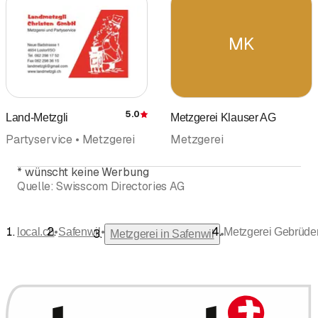
MK
5.0
Land-Metzgli
Metzgerei Klauser AG
Bewertung
Partyservice • Metzgerei
Metzgerei
*
wünscht keine Werbung
Quelle:
Swisscom Directories AG
•
•
local.ch
Safenwil
Metzgerei Gebrüder
•
Metzgerei in Safenwil