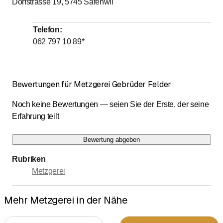
Dorfstrasse 19, 5745
Safenwil
bis
bis
Dienstag
7
:
00
-
12
:
00
/ 14
:
00
-
18
:
30
Mittwoch
Geschlossen
Telefon
:
bis
bis
Donnerstag
7
:
00
-
12
:
00
/ 14
:
00
-
18
:
30
062 797 10 89
*
bis
bis
Freitag
7
:
00
-
12
:
00
/ 14
:
00
-
18
:
30
bis
Samstag
7
:
00
-
15
:
00
Bewertungen für Metzgerei Gebrüder Felder
Sonntag
Geschlossen
Noch keine Bewertungen — seien Sie der Erste, der seine
Erfahrung teilt
Bewertung abgeben
Rubriken
Metzgerei
Mehr Metzgerei in der Nähe