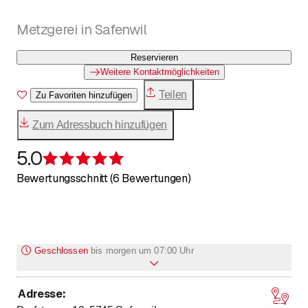
Metzgerei in Safenwil
Reservieren
Weitere Kontaktmöglichkeiten
Teilen
Zu Favoriten hinzufügen
Zum Adressbuch hinzufügen
5.0
Bewertung 5 von 5 Sternen
Bewertungsschnitt (6 Bewertungen)
Geschlossen
bis
morgen um 07:00 Uhr
Adresse
:
bis
bis
Montag
7
:
00
-
12
:
00
/ 14
:
00
-
18
:
30