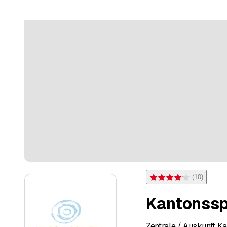
(
10
)
Bewertung 4,1 von 5 Ster
Kantonssp
Zentrale / Auskunft K