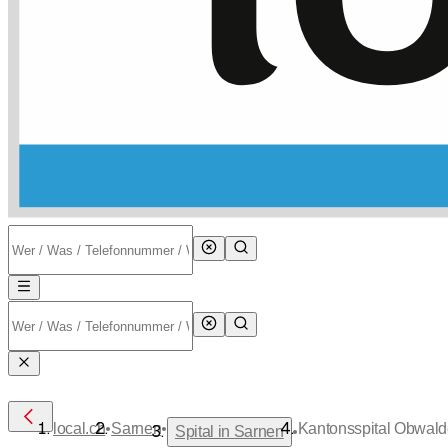
•
•
local.ch
Sarnen
Kantonsspital Obwal
•
Spital in Sarnen