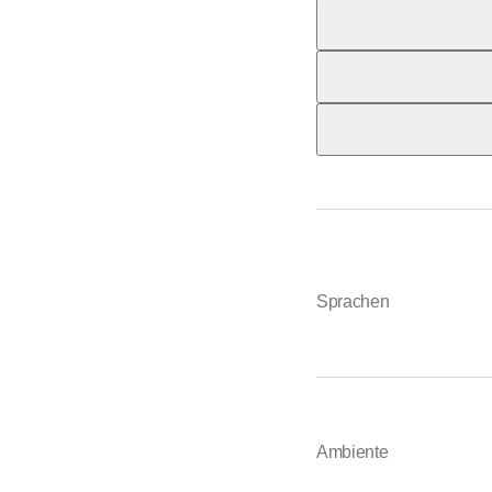
medizin@ksow.ch
Telefon
Email
041 666 40 72
*
kardiologie@ksow.ch
Telefon
Email
041 666 40 51
*
anaesthesie@ksow.c
Telefon
Email
041 666 40 47
*
chirurgie@ksow.ch
Telefon
Email
041 666 41 74
*
orthopaedie@ksow.c
Email
physiotherapie-ow@
Sprachen
Ambiente