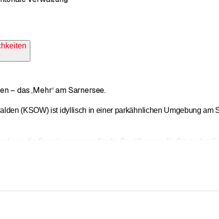
chkeiten
en – das ‚Mehr‘ am Sarnersee.
den (KSOW) ist idyllisch in einer parkähnlichen Umgebung am See 
er Linie die Grundversorgung für die Bevölkerung, für Gäste des 
können auch ausserkantonale Patienten unkompliziert unser Angeb
auf eine hohe Behandlungsqualität, qualifizierte und motivierte M
d Patienten schätzen die persönliche Behandlung und Betreuung, 
it den attraktiven Zimmern, den grosszügigen Arbeitsplätzen für 