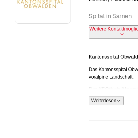
Spital in Sarnen
Weitere Kontaktmögli
Kantonsspital Obwald
Das Kantonsspital Obwal
voralpine Landschaft.
Das KSOW stellt in erst
der freien Spitalwahl 
Weiterlesen
Wir legen grossen Wert 
Unsere Patientinnen un
Atmosphäre im Haus.
Der neue Bettentrakt m