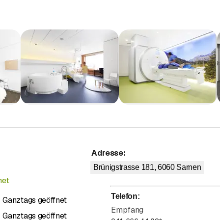
t Restaurant und Begegnungszone unterstützt unsere Philosophie i
men Aufenthalt.
Adresse
:
Brünigstrasse 181, 6060
Sarnen
net
Telefon
:
Ganztags geöffnet
Empfang
Ganztags geöffnet