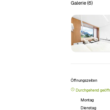
Galerie
(
6
)
einladenden Empfang mi
umsorgten und angeneh
Öffnungszeiten
Durchgehend geöff
Montag
Dienstag