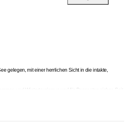
gelegen, mit einer herrlichen Sicht in die intakte,
Sommer- und Wintertourismus und für Passanten sicher. Seit
ot in Anspruch nehmen.
itarbeitende und eine stete Optimierung unserer Leistungen.
die neuen freundlichen Räumlichkeiten und die herzliche
Ärzte und Pflegende, der modernen Technik sowie dem