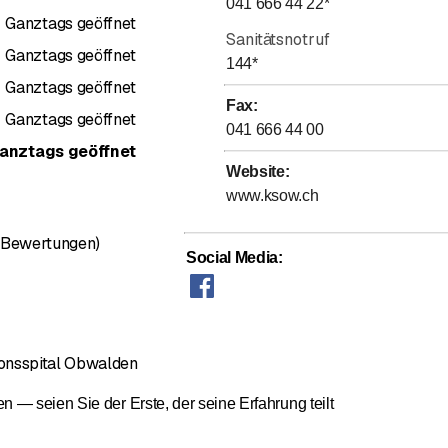
041 666 44 22
*
Ganztags geöffnet
Sanitätsnotruf
Ganztags geöffnet
144
*
Ganztags geöffnet
Fax
:
Ganztags geöffnet
041 666 44 00
anztags geöffnet
Website
:
www.ksow.ch
ewertung 4,1 von 5 Sternen
0 Bewertungen)
Social Media
:
onsspital Obwalden
— seien Sie der Erste, der seine Erfahrung teilt