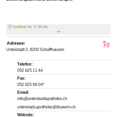
Geöffnet
bis
17:00 Uhr
Adresse
:
bis
Montag
8
:
30
-
18
:
30
Unterstadt 2, 8200
Schaffhausen
bis
Dienstag
8
:
30
-
18
:
30
bis
Mittwoch
8
:
30
-
18
:
30
Telefon
:
bis
Donnerstag
8
:
30
-
18
:
30
052 625 11 44
bis
Freitag
8
:
30
-
18
:
30
Fax
:
052 625 68 04
*
bis
Samstag
8
:
30
-
17
:
00
Email
:
Sonntag
Geschlossen
info@unterstadtapotheke.ch
unterstadt.apotheke@bluewin.ch
Website
: