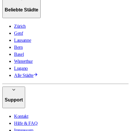
Beliebte Städte
Zürich
Genf
Lausanne
Bern
Basel
Winterthur
Lugano
Alle Städte
Support
Kontakt
Hilfe & FAQ
Impressum