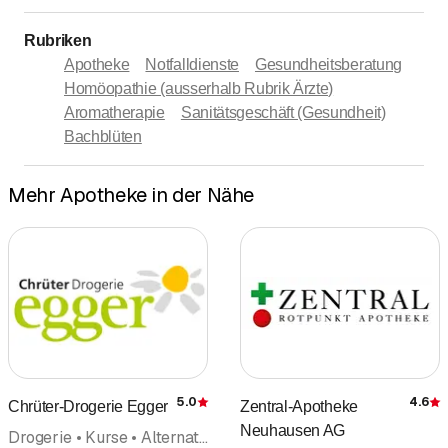
Rubriken
Apotheke
Notfalldienste
Gesundheitsberatung
Homöopathie (ausserhalb Rubrik Ärzte)
Aromatherapie
Sanitätsgeschäft (Gesundheit)
Bachblüten
Mehr Apotheke in der Nähe
5.0
4.6
Chrüter-Drogerie Egger
Zentral-Apotheke
Bewertung
Neuhausen AG
Drogerie • Kurse • Alternativmedizin • Bachblüten • Homöopathie (ausserhalb Rubrik Ärzte) • Naturheilpraxis • Naturheilkunde • Kosmetische Produkte • Apotheke • Bioresonanz • Ernährungsberatung • Homöopathie • Aromatherapie • Ayurveda • Beratung • Weiterbildung • Naturprodukte • Naturkosmetik • Natursteine • Ärzte