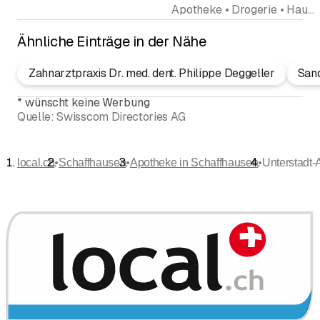
Apotheke • Drogerie • Hauslieferdienst • Gesundheitszentrum • Homöopathie (ausserhalb Rubrik Ärzte) • Pharmazeutische Produkte Dienstleistungen • Gesundheitsberatung
Ähnliche Einträge in der Nähe
Zahnarztpraxis Dr. med. dent. Philippe Deggeller
Sand
*
wünscht keine Werbung
Quelle:
Swisscom Directories AG
•
•
•
local.ch
Schaffhausen
Apotheke in Schaffhausen
Unterstadt