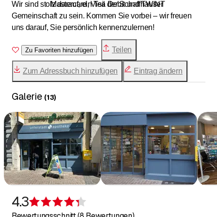
Wir sind stolz darauf, ein Teil der Schaffhauser
Mastercard, Visa Debit und TWINT
Gemeinschaft zu sein. Kommen Sie vorbei – wir freuen
uns darauf, Sie persönlich kennenzulernen!
Teilen
Zu Favoriten hinzufügen
Zum Adressbuch hinzufügen
Eintrag ändern
Galerie
(
13
)
4.3
Bewertung 4,3 von 5 Sternen
Bewertungsschnitt (8 Bewertungen)