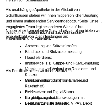
Herzen von Schaffhausen
Als unabhängige Apotheke in der Altstadt von
Schaffhausen stehen wir Ihnen mit persönlicher Beratung
und einem umfassenden Serviceangebot zur Seite. Unser
engagiertes Team legt besonderen Wert auf Ihre
Neben einer kompetenten Gesundheitsberatung bieten wir
individuellen Bedürfnisse und das Wohl unserer
eine Vielzahl von Dienstleistungen an:
Patientinnen und Patienten.
Anmessung von Stützstrümpfen
Blutdruck- und Blutzuckermessung
Hauslieferdienst
Impfservice (z. B. Grippe- und FSME-Impfung)
Vermietung und Verkauf von Rollatoren und
Als Postfiliale bieten wir Ihnen zusätzlich:
Krücken
Medikamentenrücknahme (für unsere
Versand und Empfang von Briefen und
Kundschaft)
Paketen
Reiseservice
Briefmarken und DigitalStamp
Beratung zu Individualrezepturen
Bargeldbezug und Einzahlungen mit
PostFinance Card, Maestro, V PAY, Debit
Beratung zur Pille danach