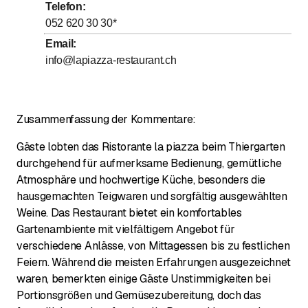
Telefon
:
bis
Donnerstag
9
:
30
-
0
:
00
052 620 30 30
*
bis
Freitag
9
:
30
-
0
:
00
Email
:
info@lapiazza-restaurant.ch
bis
Samstag
9
:
30
-
0
:
00
bis
Sonntag
10
:
00
-
0
:
00
Zusammenfassung der Kommentare:
Gäste lobten das Ristorante la piazza beim Thiergarten
durchgehend für aufmerksame Bedienung, gemütliche
Atmosphäre und hochwertige Küche, besonders die
hausgemachten Teigwaren und sorgfältig ausgewählten
Weine. Das Restaurant bietet ein komfortables
Gartenambiente mit vielfältigem Angebot für
verschiedene Anlässe, von Mittagessen bis zu festlichen
Feiern. Während die meisten Erfahrungen ausgezeichnet
waren, bemerkten einige Gäste Unstimmigkeiten bei
Portionsgrößen und Gemüsezubereitung, doch das