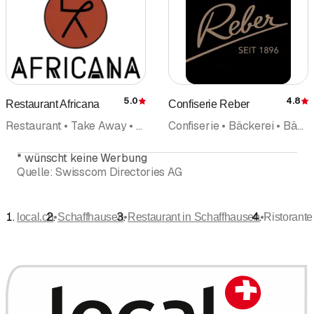
5.0
4.8
Restaurant Africana
Confiserie Reber
Bewertung
Restaurant • Take Away • Afrikanische Küche • Bar • Café • Cafébar
Confiserie • Bäckerei • Bäckerei Konditorei • Restaurant • Café • Schokolade • Geschenkartikel • Partyservice
*
wünscht keine Werbung
Quelle:
Swisscom Directories AG
•
•
•
local.ch
Schaffhausen
Restaurant in Schaffhausen
Ristorante