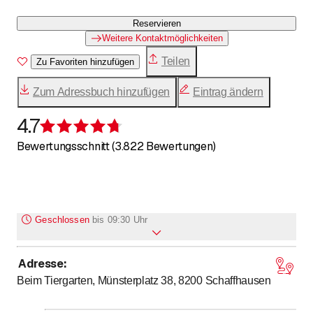
Reservieren
Weitere Kontaktmöglichkeiten
Teilen
Zu Favoriten hinzufügen
Zum Adressbuch hinzufügen
Eintrag ändern
4.7
Bewertung 4,7 von 5 Sternen
Bewertungsschnitt (3.822 Bewertungen)
Geschlossen
bis
09:30 Uhr
Adresse
:
bis
Montag
9
:
30
-
0
:
00
Beim Tiergarten, Münsterplatz 38, 8200
Schaffhausen
bis
Dienstag
9
:
30
-
0
:
00
bis
Mittwoch
9
:
30
-
0
:
00