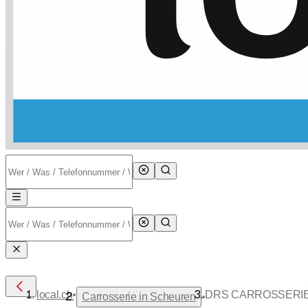
•
local.ch
DRS CARROSSERIE
•
Carrosserie in Scheuren