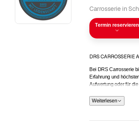
Carrosserie in Sc
Termin reservieren
DRS CARROSSERIE AG
Bei DRS Carrosserie bi
Erfahrung und höchstem
Aufwertung oder für die
Unsere Dienstleistun
Weiterlesen
Unfallschaden
Glasschaden
Hagelschaden