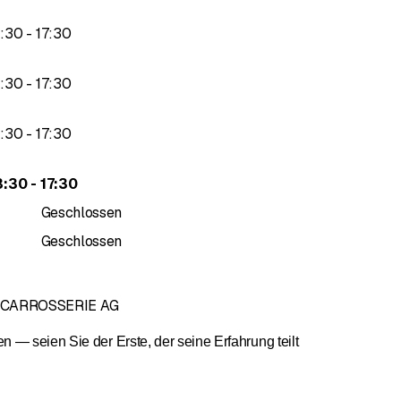
bis
3
:
30
-
17
:
30
bis
3
:
30
-
17
:
30
bis
3
:
30
-
17
:
30
bis
3
:
30
-
17
:
30
Geschlossen
Geschlossen
S CARROSSERIE AG
— seien Sie der Erste, der seine Erfahrung teilt