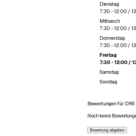
Dienstag
bis
7
:
30
-
12
:
00
/ 1
Mittwoch
bis
7
:
30
-
12
:
00
/ 1
Donnerstag
bis
7
:
30
-
12
:
00
/ 1
Freitag
bis
7
:
30
-
12
:
00
/ 1
Samstag
Sonntag
Bewertungen für DR
Noch keine Bewertungen 
Bewertung abgeben