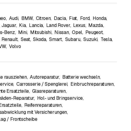
meo
,
Audi
,
BMW
,
Citroen
,
Dacia
,
Fiat
,
Ford
,
Honda
,
Jaguar
,
Kia
,
Lancia
,
Land Rover
,
Lexus
,
Mazda
,
s-Benz
,
Mini
,
Mitsubishi
,
Nissan
,
Opel
,
Peugeot
,
Renault
,
Seat
,
Skoda
,
Smart
,
Subaru
,
Suzuki
,
Tesla
,
VW
,
Volvo
e rausziehen
,
Autoreparatur
,
Batterie wechseln
,
service
,
Carrosserie / Spenglerei
,
Einbruchreparaturen
,
te Ersatzteile
,
Glasreparaturen
,
häden-Reparatur
,
Hol- und Bringservice
,
Ersatzteile
,
Reifenreparaturen
,
abwicklung mit Versicherungen
,
lag / Frontscheibe