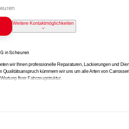
heuren
Weitere Kontaktmöglichkeiten
 in Scheuren
eten wir Ihnen professionelle Reparaturen, Lackierungen und Dien
 Qualitätsanspruch kümmern wir uns um alle Arten von Carrosseriea
 Wartung Ihrer Fahrzeugstruktur.
gen