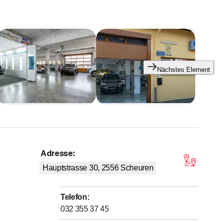
Nächstes Element
Adresse
:
on 5 Sternen
Hauptstrasse 30, 2556
Scheuren
Telefon
:
032 355 37 45