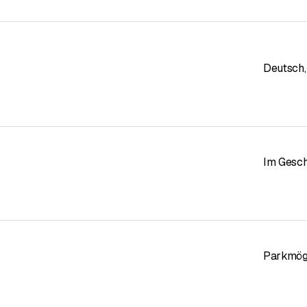
Deutsch
,
Im Gesch
Parkmögl