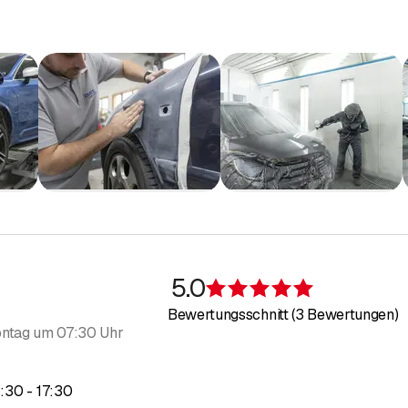
5.0
Bewertung 5 v
Bewertungsschnitt (3 Bewertungen)
ntag um 07:30 Uhr
bis
3
:
30
-
17
:
30