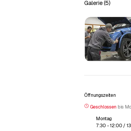
Galerie
(
5
)
Parkschaden
Lackschaden
Neulackierung
Felgenreparatur
Oldtimer-Restauration
Fahrzeugpolitur
Motorradlackierung
Mechanik
Öffnungszeiten
Service
Geschlossen
bis
Mo
Montag
bis
7
:
30
-
12
:
00
/ 1