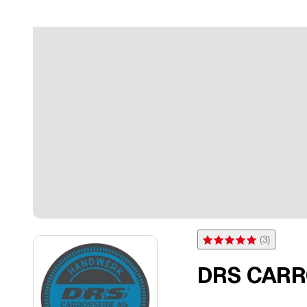
(
3
)
Bewertung 5 von 5 Sterne
DRS CARR