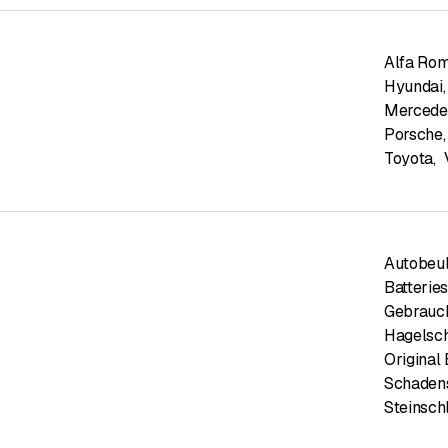
Alfa Ro
Hyundai
,
Mercede
Porsche
,
Toyota
,
Autobeul
Batterie
Gebrauch
Hagelsc
Original 
Schadens
Steinsch