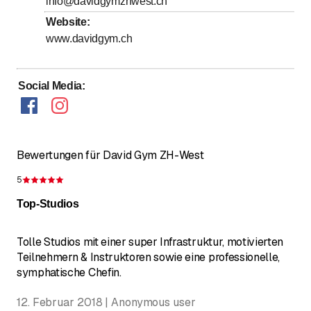
info@davidgymzhwest.ch
bis
Samstag
8
:
00
-
20
:
00
Das David Gym ZH-West lässt keine Wünsche offen: mit
ca. 120 Fitness- und Kraft-, sowie über 50
Website
:
bis
Sonntag
8
:
00
-
20
:
00
Ausdauerstationen, einem grossen Freihantelbereich,
www.davidgym.ch
einer Zone für Power-Lifting, Kampfsport mit Boxring
und Fläche für funktionelles Training, 2 grosse
Social Media
:
Gruppenfitnessräume wo zahlreiche Lektionen
angeboten werden, Galerie mit Cycling und
professioneller Betreuung garantieren ein
abwechslungsreiches, kurzweiliges +
massgeschneidertes Training..
Bewertungen für David Gym ZH-West
5
Bewertung 5 von 5 Sternen
Top-Studios
Tolle Studios mit einer super Infrastruktur, motivierten
Teilnehmern & Instruktoren sowie eine professionelle,
symphatische Chefin.
12. Februar 2018 | Anonymous user