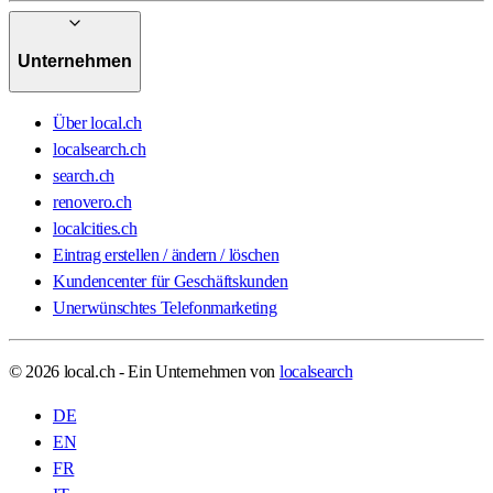
Unternehmen
Über local.ch
localsearch.ch
search.ch
renovero.ch
localcities.ch
Eintrag erstellen / ändern / löschen
Kundencenter für Geschäftskunden
Unerwünschtes Telefonmarketing
© 2026 local.ch - Ein Unternehmen von
localsearch
DE
EN
FR