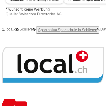
*
wünscht keine Werbung
Quelle:
Swisscom Directories AG
•
•
local.ch
Schlieren
Da
•
Sportinstitut Sportschule in Schlieren