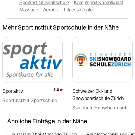
Sportinstitut Sportschule
Kampfsport Kampfkunst
Massage
Aerobic
Fitness-Center
Mehr Sportinstitut Sportschule in der Nähe
3.0
Sportaktiv
Schweizer Ski- und
Bewertung
Snowboardschule Zürich
Sportinstitut Sportschule • Schwimmschule • Tennisschule • Aqua-Fit • Wassersport
Skischule Snowboardschule Carvingschule • Schneesport • Sportinstitut Sportschule • Freizeitaktivitäten • Skiklub
Ähnliche Einträge in der Nähe
Buasiam Thai Massage Zürich
Physiotherapie und Os