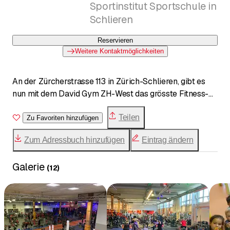
Sportinstitut Sportschule in
Schlieren
Reservieren
Weitere Kontaktmöglichkeiten
An der Zürcherstrasse 113 in Zürich-Schlieren, gibt es
nun mit dem David Gym ZH-West das grösste Fitness-
und Kampfsportcenter im Grossraum Zürich.
Teilen
Zu Favoriten hinzufügen
Auf rund 4'000 Quadratmetern, in einer 6 Meter hohen
Zum Adressbuch hinzufügen
Eintrag ändern
Halle, haben wir einen riesigen Park erstellt mit
Fitnessgeräten und Freihanteln, weiträumige separate
Galerie
Zonen für Bodybuilding, Cardio, Group Fitness und
(
12
)
Kampfsport sowie eine 50-Meter-Sprintbahn für
Schnellkraftübungen.
Die grossen Garderoben haben je eine separate Sauna
und Wellness-Zone. Im hauseigenen Bistro sind Fitness-