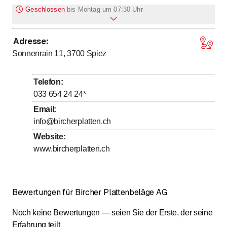
Geschlossen
bis
Montag um 07:30 Uhr
Adresse
:
bis
bis
Montag
7
:
30
-
12
:
00
/ 13
:
30
-
17
:
00
Sonnenrain 11, 3700
Spiez
bis
bis
Dienstag
7
:
30
-
12
:
00
/ 13
:
30
-
17
:
00
bis
bis
Mittwoch
7
:
30
-
12
:
00
/ 13
:
30
-
17
:
00
Telefon
:
bis
bis
Donnerstag
7
:
30
-
12
:
00
/ 13
:
30
-
17
:
00
033 654 24 24
*
bis
bis
Freitag
7
:
30
-
12
:
00
/ 13
:
30
-
16
:
00
Email
:
info@bircherplatten.ch
Samstag
Geschlossen
Website
:
Sonntag
Geschlossen
www.bircherplatten.ch
Bewertungen für Bircher Plattenbeläge AG
Noch keine Bewertungen — seien Sie der Erste, der seine
Erfahrung teilt