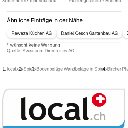
Schreinerei • Innenausbau • Küchenbau und Küchenausstellungen • Küchenbau • Bodenbeläge Wandbeläge • Fenster • Holzbau • Türenbau
Plattengeschäft • Bodenbeläge Wandbeläge • Natursteine • Baukeramik • Renovation • Reparaturen • Fugen
Ähnliche Einträge in der Nähe
Reweza Küchen AG
Daniel Oesch Gartenbau AG
*
wünscht keine Werbung
Quelle:
Swisscom Directories AG
•
•
•
local.ch
Spiez
Bodenbeläge Wandbeläge in Spiez
Bircher Pl