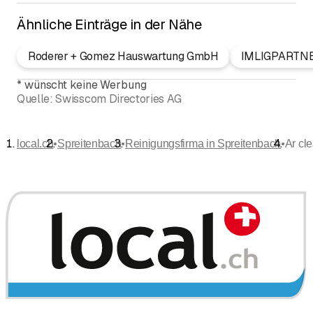
Ähnliche Einträge in der Nähe
Roderer + Gomez Hauswartung GmbH
IMLIGPARTNE
*
wünscht keine Werbung
Quelle:
Swisscom Directories AG
•
•
•
local.ch
Spreitenbach
Reinigungsfirma in Spreitenbach
Ar cl