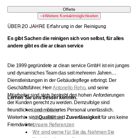
Offerte
Weitere Kontaktmöglichkeiten
ÜBER 20 JAHRE Erfahrung in der Reinigung
Es gibt Sachen die reinigen sich von selbst, für alles
andere gibt es die ar clean service
Die 1999 gegründete ar clean service GmbH ist ein junges
und dynamisches Team das seit mehreren Jahren
Dienstleistungen in der Gebäudepflege erbringt. Der
Geschäftsführer, Herr
Antonello Reho
, und seine
Mitarbeiter sind stets bestrebt den hohen Anforderungen
Lernen Sie uns besser kennen.
der Kunden gerecht zu werden. Demzufolge sind
Unser Team
freundliches und motiviertes Personal unerlässlich.
Unser Leitbild
Weiterhin sind
Qualität
und
Zuverlässigkeit
für uns keine
Unsere Referenzen
Fremdwörter.
Wir sind gerne für Sie da. Nehmen Sie