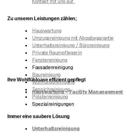
Kontakt mit uns auf.
Zu unseren Leistungen zählen;
Hauswartung
Umzugsreinigung mit Abgabegarantie
Unterhaltsreinigung
/ Büroreinigung
Private Raumpflegerin
Fenstereinigung
Fassadenreinigung
Baureinigung
Ihre Wohlfühloase effizient gepflegt
Wohnungsreinigung
Teppichreinigung
Hauswartung – Facility Manangement
Polsterreinigung
Spezialreinigungen
Immer eine saubere Lösung
Unterhaltsreinigung