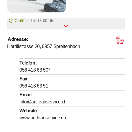
Geöffnet
bis
18:00 Uhr
Adresse
:
bis
Montag
7
:
00
-
18
:
00
Härdlistrasse 20, 8957
Spreitenbach
bis
Dienstag
7
:
00
-
18
:
00
bis
Mittwoch
7
:
00
-
18
:
00
Telefon
:
bis
Donnerstag
7
:
00
-
18
:
00
056 418 63 50
*
bis
Freitag
7
:
00
-
18
:
00
Fax
:
056 418 63 51
Samstag
Geschlossen
Email
:
Sonntag
Geschlossen
info@arcleanservice.ch
Website
:
Termine auch ausserhalb der Öffnungszeiten
möglich.
www.arcleanservice.ch