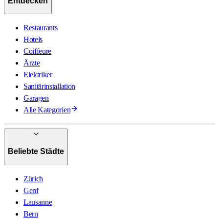
Entdecken
Restaurants
Hotels
Coiffeure
Ärzte
Elektriker
Sanitärinstallation
Garagen
Alle Kategorien
Beliebte Städte
Zürich
Genf
Lausanne
Bern