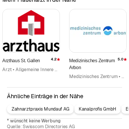
4.2
5.0
Arzthaus St. Gallen
Medizinisches Zentrum
Bewertung
Arbon
Arzt • Allgemeine Innere Medizin • Notfalldienste • Frauenarzt • Frauenkrankheiten und Geburtshilfe (Gynäkologie und Geburtshilfe) • Hautarzt • Haut- und Geschlechtskrankheiten (Dermatologie und Venerologie) • Orthopädie • Orthopädische Chirurgie • Akupunktur TCM • Ärzte
Medizinisches Zentrum • Arzt • Allgemeine Innere Medizin • Frauenarzt • Frauenkrankheiten und Geburtshilfe (Gynäkologie und Geburtshilfe) • Hautarzt • Haut- und Geschlechtskrankheiten (Dermatologie und Venerologie) • Herzkrankheiten (Kardiologie) • Psychotherapie • Psychotherapie (Generell) • Psychotherapie (Psychologische Psychotherapeuten) • Ärzte
Ähnliche Einträge in der Nähe
Zahnarztpraxis Mundauf AG
Kanalprofis GmbH
E
*
wünscht keine Werbung
Quelle:
Swisscom Directories AG