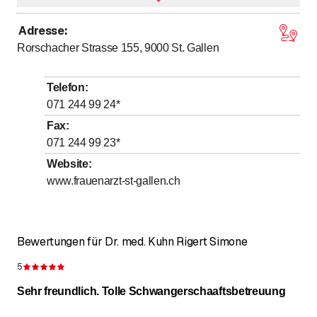
Adresse
:
bis
bis
Montag
7
:
30
-
12
:
00
/ 13
:
30
-
18
:
00
Rorschacher Strasse 155, 9000
St. Gallen
bis
bis
Dienstag
7
:
30
-
12
:
00
/ 13
:
30
-
18
:
00
bis
bis
Mittwoch
7
:
30
-
12
:
00
/ 13
:
30
-
18
:
00
Telefon
:
bis
bis
Donnerstag
7
:
30
-
12
:
00
/ 13
:
30
-
18
:
00
071 244 99 24
*
bis
bis
Freitag
7
:
30
-
12
:
00
/ 13
:
30
-
18
:
00
Fax
:
071 244 99 23
*
bis
Samstag
7
:
30
-
12
:
00
Website
:
Sonntag
Geschlossen
www.frauenarzt-st-gallen.ch
Bewertungen für Dr. med. Kuhn Rigert Simone
5
Bewertung 5 von 5 Sternen
Sehr freundlich. Tolle Schwangerschaaftsbetreuung