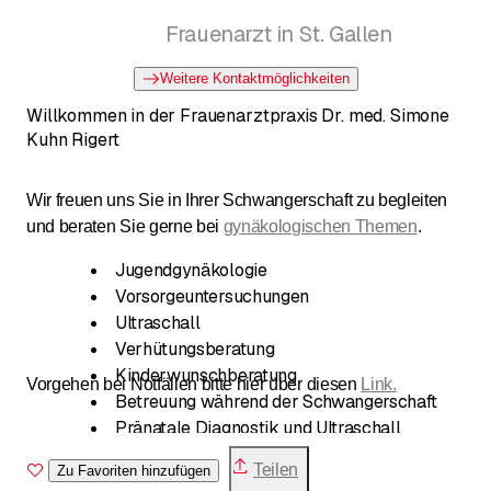
Frauenarzt in St. Gallen
Weitere Kontaktmöglichkeiten
Willkommen in der Frauenarztpraxis Dr. med. Simone
Kuhn Rigert
Wir freuen uns Sie in Ihrer Schwangerschaft zu begleiten
und beraten Sie gerne bei
gynäkologischen Themen
.
Jugendgynäkologie
Vorsorgeuntersuchungen
Ultraschall
Verhütungsberatung
Kinderwunschberatung
Vorgehen bei Notfällen bitte hier über diesen
Link.
Betreuung während der Schwangerschaft
Pränatale Diagnostik und Ultraschall
Stillberatung und Geburtsnachkontrolle
Teilen
Zu Favoriten hinzufügen
Menopausenberatung und Therapie von