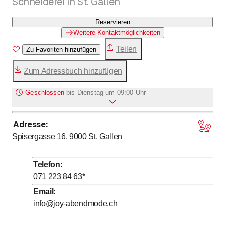
Schneiderei in St. Gallen
Reservieren
Weitere Kontaktmöglichkeiten
Teilen
Zu Favoriten hinzufügen
Zum Adressbuch hinzufügen
Geschlossen
bis
Dienstag um 09:00 Uhr
Adresse
:
Montag
Geschlossen
Spisergasse 16, 9000
St. Gallen
bis
Dienstag
9
:
00
-
18
:
30
bis
Mittwoch
9
:
00
-
18
:
30
Telefon
:
bis
Donnerstag
9
:
00
-
20
:
00
071 223 84 63
*
bis
Freitag
9
:
00
-
18
:
30
Email
:
info@joy-abendmode.ch
bis
Samstag
9
:
00
-
17
:
00
Sonntag
Geschlossen