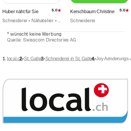
5.0
5.0
Huber näht für Sie
Kerschbaum Christine
Bewertung
Schneiderei • Nähatelier • Vorhänge Vorhangservice
Schneiderei
*
wünscht keine Werbung
Quelle:
Swisscom Directories AG
•
•
•
local.ch
St. Gallen
Schneiderei in St. Gallen
Joy Aenderungs-A