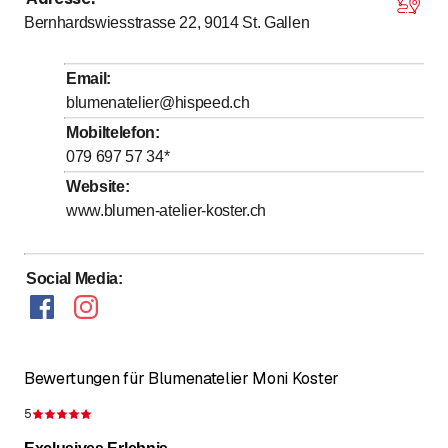
Montag
Geschlossen
Bernhardswiesstrasse 22, 9014
St. Gallen
bis
Dienstag
14
:
00
-
17
:
00
Mittwoch
Geschlossen
Email
:
bis
Donnerstag
14
:
00
-
17
:
00
blumenatelier@hispeed.ch
bis
Freitag
14
:
00
-
17
:
00
Mobiltelefon
:
079 697 57 34
*
Samstag
Geschlossen
Website
:
Sonntag
Geschlossen
www.blumen-atelier-koster.ch
Betriebsferien 05.09-22.09.2025
Social Media
:
Bewertungen für Blumenatelier Moni Koster
5
Bewertung 5 von 5 Sternen