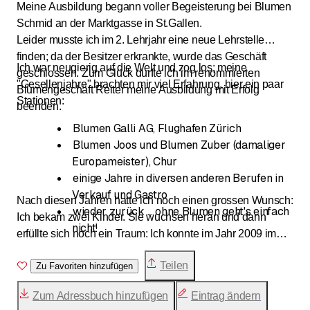
Meine Ausbildung begann voller Begeisterung bei Blumen
Schmid an der Marktgasse in St.Gallen.
Leider musste ich im 2. Lehrjahr eine neue Lehrstelle
finden; da der Besitzer erkrankte, wurde das Geschäft
Ich war neugierig auf die Welt und zog los; meine
geschlossen. Zum Glück durfte ich im renommierten
"Gesellenjahre" brachten mir viel Erfahrung, hier ein paar
Blumengeschäft Reiter meine Ausbildung mit Erfolg
Stationen:
beenden.
Blumen Galli AG, Flughafen Zürich
Blumen Joos und Blumen Zuber (damaliger
Europameister), Chur
einige Jahre in diversen anderen Berufen in
Verkauf und Gastro
Nach diesen Jahren hatte ich noch einen grossen Wunsch:
wieder zurück ... ohne Blumen geht's einfach
Ich bekam zwei Kinder. Sie wuchsen heran und dann
nicht!
erfüllte sich noch ein Traum: Ich konnte im Jahr 2009 im
Haus, in dem wir wohnen, ein kleines und feines
Teilen
Blumenatelier eröffnen. Die Möglichkeit, Beruf und Familie
Zu Favoriten hinzufügen
unter einen Hut zu bringen, ist somit perfekt. Heute bringt
Zum Adressbuch hinzufügen
Eintrag ändern
es mir die Flexibilität, die in unserer Zeit gewünscht wird,