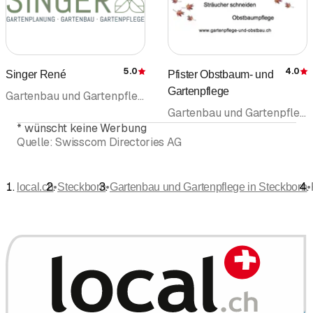
5.0
4.0
Singer René
Pfister Obstbaum- und
Bewertung
Gartenpflege
Gartenbau und Gartenpflege • Gartenbau Gartenpflege • Gartenunterhalt • Landschaftsarchitektur • Gartengestaltung
Gartenbau und Gartenpflege • Gartenbau Gartenpflege • Gartenunterhalt • Baumpflege • Obstbau
*
wünscht keine Werbung
Quelle:
Swisscom Directories AG
•
•
•
local.ch
Steckborn
Gartenbau und Gartenpflege in Steckborn