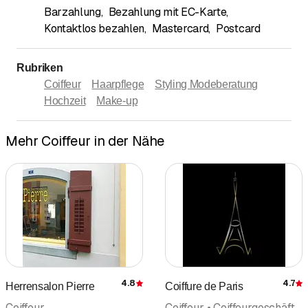
Barzahlung
,
Bezahlung mit EC-Karte
,
Kontaktlos bezahlen
,
Mastercard
,
Postcard
Rubriken
Coiffeur
Haarpflege
Styling Modeberatung
Hochzeit
Make-up
Mehr Coiffeur in der Nähe
4.8
4.7
Herrensalon Pierre
Coiffure de Paris
Bewertung
Coiffeur
Coiffeur • Coiffeurgeschäft • Styling Modeberatung • Perücken