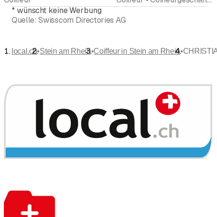
*
wünscht keine Werbung
Quelle:
Swisscom Directories AG
•
•
•
local.ch
Stein am Rhein
Coiffeur in Stein am Rhein
CHRISTIAN