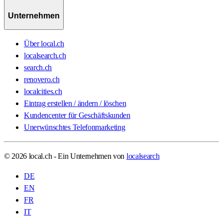
Unternehmen
Über local.ch
localsearch.ch
search.ch
renovero.ch
localcities.ch
Eintrag erstellen / ändern / löschen
Kundencenter für Geschäftskunden
Unerwünschtes Telefonmarketing
© 2026 local.ch - Ein Unternehmen von
localsearch
DE
EN
FR
IT