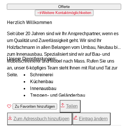
Offerte
Weitere Kontaktmöglichkeiten
Herzlich Willkommen
Seit über 20 Jahren sind wir Ihr Ansprechpartner, wenn es
um Qualität und Zuverlässigkeit geht. Wir sind Ihr
Holzfachmann in allen Belangen vom Umbau, Neubau bis
zum Innenausbau. Spezialisiert sind wir auf Bau- und
Unsere Dienstleistungen:
Möbelschreinerei und Möbel nach Mass. Rufen Sie uns
an, unser 6-köpfiges Team steht Ihnen mit Rat und Tat zur
Schreinerei
Seite.
Küchenbau
Innenausbau
Treppen- und Geländerbau
Bodenbeläge, Parkett, Laminat
Teilen
Zu Favoriten hinzufügen
Türen, Tore
Eingangs- und Haustüren
Zum Adressbuch hinzufügen
Eintrag ändern
Badezimmermöbel