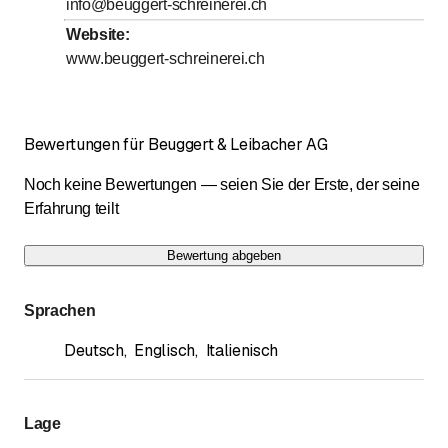
info@beuggert-schreinerei.ch
Samstag
Geschlossen
Website
:
Sonntag
Geschlossen
www.beuggert-schreinerei.ch
Mit * gekennzeichnete Tage nach Vereinbarung
Bewertungen für Beuggert & Leibacher AG
Noch keine Bewertungen — seien Sie der Erste, der seine
Erfahrung teilt
Bewertung abgeben
Sprachen
Deutsch
,
Englisch
,
Italienisch
Lage