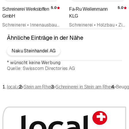
5.0
5.0
Schreinerei Werkstoffen
Fa-Ru Weilenmann
Bewertung
GmbH
KLG
Schreinerei • Innenausbau • Holzbau • Parkett • Zimmerei • Küchenbau und Küchenausstellungen • Küchenbau • Kücheneinrichtungen • Antikschreinerei
Schreinerei • Holzbau • Zimmerei • Holzkonservierung Holzschutz • Holzbehandlung • Innenausbau • Inneneinrichtungen
Ähnliche Einträge in der Nähe
Naku Steinhandel AG
*
wünscht keine Werbung
Quelle:
Swisscom Directories AG
•
•
•
local.ch
Stein am Rhein
Schreinerei in Stein am Rhein
Beugg