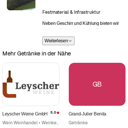
Festmaterial & Infrastruktur
Neben Geschirr und Kühlung bieten wir
weiteres Festmaterial an, z. B.
Kantinenzelte oder anderes Equipment,
Weiterlesen
damit Ihre Location optimal ausgestattet
ist.
Mehr Getränke in der Nähe
Jetzt anfragen:
info@getraenke-eggel.ch
GB
5.0
Leyscher Weine GmbH
Grand-Julier Benita
Bewertung
Wein Weinhandel • Weinkellerei • Getränke
Getränke