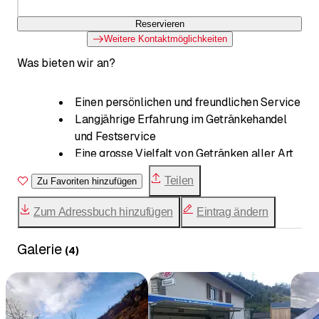
Reservieren
Weitere Kontaktmöglichkeiten
Was bieten wir an?
Einen persönlichen und freundlichen Service
Langjährige Erfahrung im Getränkehandel
und Festservice
Eine grosse Vielfalt von Getränken aller Art
aus dem In- und Ausland
Teilen
Zu Favoriten hinzufügen
Einen bequemen Hauslieferdienst
Einen zuverlässigen Fest- und
Zum Adressbuch hinzufügen
Eintrag ändern
Nachlieferdienst
Eine grosse Palette von Einweggeschirr
Galerie
(
4
)
passend zu Ihrem Anlass
Die perfekte Lösung, damit an Ihrem Fest der
Kaffeegenuss nicht zu kurz kommt
Die Vermietung von Kühlschränken und -