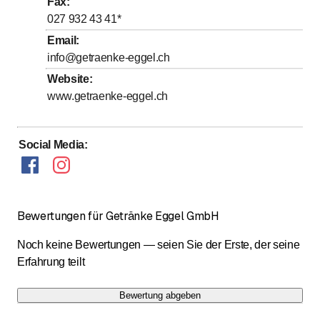
Fax
:
027 932 43 41
*
Samstag
Geschlossen
Email
:
Sonntag
Geschlossen
info@getraenke-eggel.ch
Website
:
www.getraenke-eggel.ch
Social Media
:
Bewertungen für Getränke Eggel GmbH
Noch keine Bewertungen — seien Sie der Erste, der seine
Erfahrung teilt
Bewertung abgeben