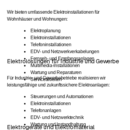
Wir bieten umfassende Elektroinstallationen für
Wohnhäuser und Wohnungen:
Elektroplanung
Elektroinstallationen
Telefoninstallationen
EDV- und Netzwerkverkabelungen
Fernseh- und Empfangsanlagen
Elektrolösungen für Industrie und Gewerbe
Multimedia-Installationen
Wartung und Reparaturen
Für Industrie- und Gewerbebetriebe realisieren wir
Servicearbeiten
leistungsfähige und zukunftssichere Elektroanlagen:
Steuerungen und Automationen
Elektroinstallationen
Telefonanlagen
EDV- und Netzwerktechnik
Wartung und Instandhaltung
Elektrogeräte und Elektromaterial