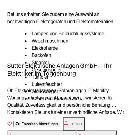
Bei uns erhalten Sie zudem eine Auswahl an
hochwertigen Elektrogeräten und Elektromaterialien:
Lampen und Beleuchtungssysteme
Waschmaschinen
Elektroherde
Backöfen
Steamer
Sutter Elektrische Anlagen GmbH – Ihr
Geschirrspüler
Elektriker im Toggenburg
Tumbler
Luftentfeuchter
Ob Elektroinstallationen, Solaranlagen, E-Mobility,
Staubsauger
Wartungsarbeiten oder Reparaturen – wir stehen für
Kabel und Elektromaterial
Qualität, Zuverlässigkeit und persönliche Beratung.
Kontaktieren Sie uns für eine unverbindliche Anfrage. Wir
freuen uns darauf, Ihr Projekt gemeinsam mit Ihnen zu
Teilen
Zu Favoriten hinzufügen
realisieren.