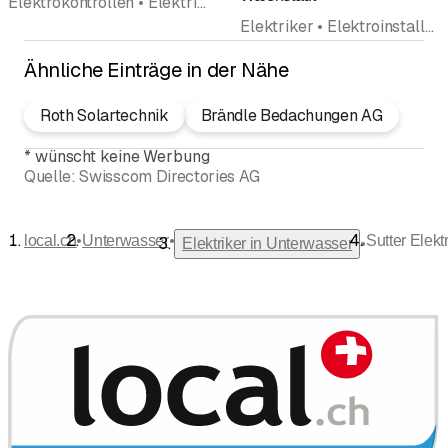
Elektrokontrollen • Elektriker • Elektroinstallationsgeschäft • Elektrizität • Elektroplanung • Sicherheitsberatung • Brandschutz
Elektriker • Elektroinstallationsgeschäft • Elektrizitätswerk • Wasserversorgung • Kommunikation • Photovoltaik Solarpanel
Ähnliche Einträge in der Nähe
Roth Solartechnik
Brändle Bedachungen AG
*
wünscht keine Werbung
Quelle:
Swisscom Directories AG
•
•
local.ch
Unterwasser
Sutter Elek
•
Elektriker in Unterwasser