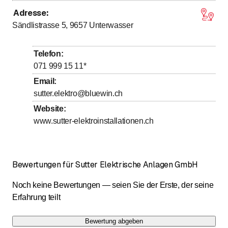
Adresse
:
bis
bis
Montag
7
:
30
-
12
:
00
/ 13
:
30
-
17
:
00
Sändlistrasse 5, 9657
Unterwasser
bis
bis
Dienstag
7
:
30
-
12
:
00
/ 13
:
30
-
17
:
00
bis
bis
Mittwoch
7
:
30
-
12
:
00
/ 13
:
30
-
17
:
00
Telefon
:
bis
bis
Donnerstag
7
:
30
-
12
:
00
/ 13
:
30
-
17
:
00
071 999 15 11
*
bis
bis
Freitag
7
:
30
-
12
:
00
/ 13
:
30
-
17
:
00
Email
:
sutter.elektro@bluewin.ch
Samstag
Geschlossen
Website
:
Sonntag
Geschlossen
www.sutter-elektroinstallationen.ch
Weihnachtsferien
Bewertungen für Sutter Elektrische Anlagen GmbH
Noch keine Bewertungen — seien Sie der Erste, der seine
Erfahrung teilt
Bewertung abgeben