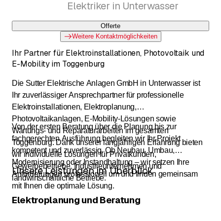
Elektriker in Unterwasser
Offerte
Weitere Kontaktmöglichkeiten
Ihr Partner für Elektroinstallationen, Photovoltaik und
E-Mobility im Toggenburg
Die Sutter Elektrische Anlagen GmbH in Unterwasser ist
Ihr zuverlässiger Ansprechpartner für professionelle
Elektroinstallationen, Elektroplanung,
Photovoltaikanlagen, E-Mobility-Lösungen sowie
Von der ersten Beratung über die Planung bis zur
Wartungs- und Reparaturarbeiten im gesamten
fachgerechten Ausführung begleiten wir Ihr Projekt
Toggenburg. Dank unserer langjährigen Erfahrung bieten
kompetent und zuverlässig. Ob Neubau, Umbau,
wir individuelle Lösungen für Privatkunden,
Modernisierung oder Instandhaltung – wir setzen Ihre
Gewerbebetriebe, Industrieunternehmen und
Unsere Leistungen im Überblick
Anforderungen professionell um und finden gemeinsam
landwirtschaftliche Betriebe.
mit Ihnen die optimale Lösung.
Elektroplanung und Beratung