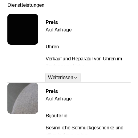
Dienstleistungen
Preis
Auf Anfrage
Uhren
Verkauf und Reparatur von Uhren im
Zentrum von Uster
Weiterlesen
Ob Gross- und Kleinuhren, Wanduhren
und Wecker: Hier in Uster werden Sie
Preis
fündig!
Auf Anfrage
Wir haben Gross- und Kleinuhren wie
Bijouterie
auch Armbanduhren, Wanduhren,
Standuhren und Wecker im Sortiment;
Besinnliche Schmuckgeschenke und
ob Quartz, automatisch oder von Hand
stilvolle Accessoires