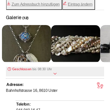
Zum Adressbuch hinzufügen
Eintrag ändern
Galerie
(
12
)
Geschlossen
bis
08:30 Uhr
Adresse
:
Montag
Geschlossen
Bahnhofstrasse 16, 8610
Uster
bis
bis
Dienstag
8
:
30
-
12
:
00
/ 14
:
00
-
18
:
00
bis
bis
Mittwoch
8
:
30
-
12
:
00
/ 14
:
00
-
18
:
00
Telefon
:
Donnerstag
Geschlossen