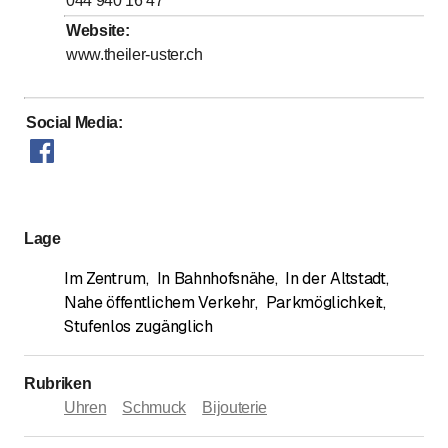
044 940 16 47
bis
bis
Freitag
8
:
30
-
12
:
00
/ 14
:
00
-
18
:
00
Website
:
www.theiler-uster.ch
bis
Samstag
8
:
30
-
14
:
00
Sonntag
Geschlossen
Social Media
:
Montag und Donnerstag geschlossen
Lage
Im Zentrum
,
In Bahnhofsnähe
,
In der Altstadt
,
Nahe öffentlichem Verkehr
,
Parkmöglichkeit
,
Stufenlos zugänglich
Rubriken
Uhren
Schmuck
Bijouterie