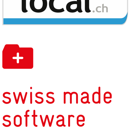
inkl. Gravur
Gravuren (Taufarmbänder
für Kinder, ID-Bracelets
aus Gold oder Silber,
Kinderbesteck)
Ohrlöcher stechen ab 2
Jahren