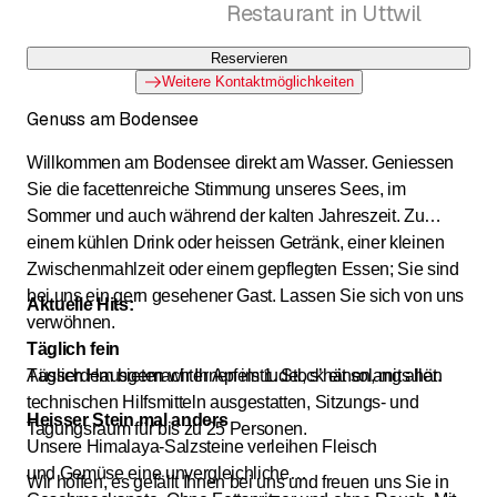
Restaurant in Uttwil
Reservieren
Weitere Kontaktmöglichkeiten
Genuss am Bodensee
Willkommen am Bodensee direkt am Wasser. Geniessen
Sie die facettenreiche Stimmung unseres Sees, im
Sommer und auch während der kalten Jahreszeit. Zu
einem kühlen Drink oder heissen Getränk, einer kleinen
Zwischenmahlzeit oder einem gepflegten Essen; Sie sind
bei uns ein gern gesehener Gast. Lassen Sie sich von uns
Aktuelle Hits:
verwöhnen.
Täglich fein
Ausserdem bieten wir Ihnen im 1. Stock einen, mit allen
Täglich Hausgemachter Apfelstrudel, s’hät solangs hät.
technischen Hilfsmitteln ausgestatten, Sitzungs- und
Heisser Stein mal anders
Tagungsraum für bis zu 25 Personen.
Unsere Himalaya-Salzsteine verleihen Fleisch
und Gemüse eine unvergleichliche
Wir hoffen, es gefällt Ihnen bei uns und freuen uns Sie in