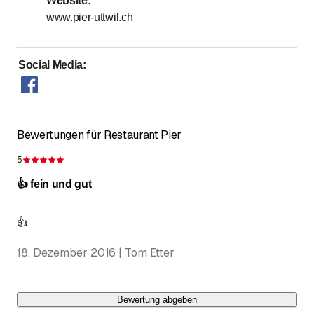
Website
:
bis
Sonntag
8
:
45
-
21
:
00
www.pier-uttwil.ch
Bei unsicherem Wetter kann es sein das wir früher
schließen, rufen Sie bitte kurz an
Social Media
:
Bewertungen für Restaurant Pier
5
Bewertung 5 von 5 Sternen
👍 fein und gut
👍
18. Dezember 2016 | Tom Etter
Bewertung abgeben