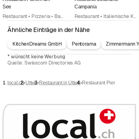
Bewertung
See
Campania
Restaurant • Pizzeria • Bankett • Take Away • Schweizerische Küche • Italienische Küche • Events
Restaurant • Italienische Küche • Bankett • Catering • Events • Partyservice • Comestibles
Ähnliche Einträge in der Nähe
KitchenDreams GmbH
Pentorama
Zimmermann Y
*
wünscht keine Werbung
Quelle:
Swisscom Directories AG
•
•
•
local.ch
Uttwil
Restaurant in Uttwil
Restaurant Pier