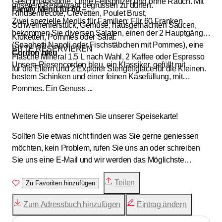
Geschmacksnote. Ohne Fettspritzer und ohne Rauch. Mit
unserem Restaurant begrüssen zu dürfen.
Family Menü für 60.–
Rindsentrecote, Crevetten, Poulet Brust,
Zwei spezielle Menüs für Familien: Für 60 Franken
Schweinenierstück, Gemüse, hausgemachten Saucen,
bekommen Sie diversen Salaten, einen der 2 Hauptgänge
Kroketten, Pommes oder Salat.
(Spaghetti Napoli oder Fischstäbchen mit Pommes), eine
BITTE RESERVIEREN
Cordon bleu
Flasche Mineral 1.5 L nach Wahl, 2 Kaffee oder Espresso
Unsere Riesencordon bleu, ein Klassiker, gefüllt mit
für die Eltern und 2 Explorer Stengeliglace für die Kleinen.
bestem Schinken und einer feinen Käsefüllung, mit
Pommes. Ein Genuss ...
Weitere Hits entnehmen Sie unserer Speisekarte!
Sollten Sie etwas nicht finden was Sie gerne geniessen
möchten, kein Problem, rufen Sie uns an oder schreiben
Sie uns eine E-Mail und wir werden das Möglichste
machen, um Ihren Wünschen gerecht zu werden.
Teilen
Zu Favoriten hinzufügen
Zum Adressbuch hinzufügen
Eintrag ändern