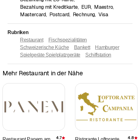
Bezahlung mit Kreditkarte
,
EUR
,
Maestro
,
Mastercard
,
Postcard
,
Rechnung
,
Visa
Rubriken
Restaurant
Fischspezialitäten
Schweizerische Küche
Bankett
Hamburger
Spielgeräte Spielplatzgeräte
Schiffstation
Mehr Restaurant in der Nähe
4.7
4.8
Restaurant Panem am
Ristorante Loftorante