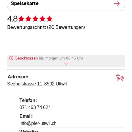
Speisekarte
4.8
Bewertung 4,8 von 5 Sternen
Bewertungsschnitt (20 Bewertungen)
Geschlossen
bis
morgen um 08:45 Uhr
Adresse
:
Montag
Geschlossen
Seehofstrasse 11, 8592
Uttwil
bis
Dienstag
8
:
45
-
22
:
00
bis
Mittwoch
8
:
45
-
22
:
00
Telefon
:
bis
Donnerstag
8
:
45
-
22
:
00
071 463 74 62
*
bis
Freitag
8
:
45
-
22
:
00
Email
:
info@pier-uttwil.ch
bis
Samstag
8
:
45
-
22
:
00