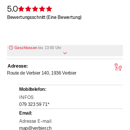
5.0
Bewertung 5 von 5 Sternen
Bewertungsschnitt (Eine Bewertung)
Geschlossen
bis
13:00 Uhr
Adresse
:
bis
Montag
13
:
00
-
18
:
30
Route de Verbier 140, 1936
Verbier
bis
Dienstag
13
:
00
-
18
:
30
bis
Mittwoch
13
:
00
-
18
:
30
Mobiltelefon
:
bis
Donnerstag
13
:
00
-
18
:
30
INFOS
bis
Freitag
13
:
00
-
18
:
30
079 323 59 71
*
bis
Samstag
13
:
00
-
18
:
30
Email
:
Adresse E-mail
bis
Sonntag
13
:
00
-
18
:
30
map@verbier.ch