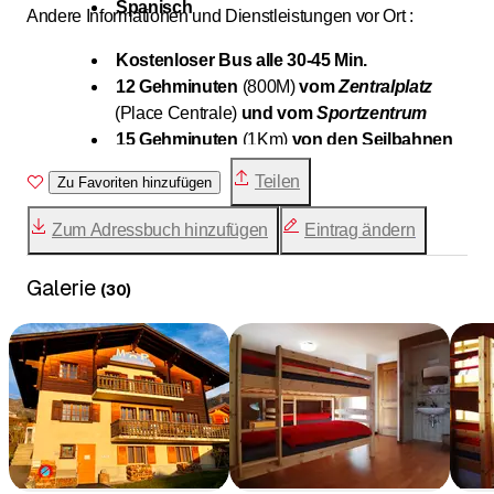
Spanisch
Andere Informationen und Dienstleistungen vor Ort :
Kostenloser Bus alle 30-45 Min.
12 Gehminuten
(800M)
vom
Zentralplatz
(Place Centrale)
und vom
Sportzentrum
15 Gehminuten
(1Km)
von den Seilbahnen
von
Médran
Teilen
Zu Favoriten hinzufügen
Verkauf von verschiedenen Tiefkühlpizzen
(7.-)
sowie 2 Biertypen
(4.- oder 3.-)
Zum Adressbuch hinzufügen
Eintrag ändern
Traditionelle
Molkerei
mit köstlichen
Regionalprodukten direkt gegenüber
Galerie
(
30
)
Wegen Allergien, akzeptieren wir die
Haustiere leider nicht