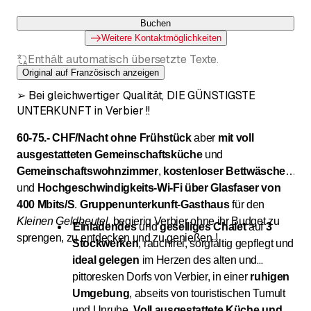
Buchen
Weitere Kontaktmöglichkeiten
Enthält automatisch übersetzte Texte.
Original auf Französisch anzeigen
➢ Bei gleichwertiger Qualität, DIE GÜNSTIGSTE
UNTERKUNFT in Verbier !!
60-75.- CHF/Nacht ohne Frühstück
aber
mit voll
ausgestatteten Gemeinschaftsküche
und
Gemeinschaftswohnzimmer
,
kostenloser Bettwäsche
und
Hochgeschwindigkeits-Wi-Fi über Glasfaser von
400 Mbits/S
.
Gruppenunterkunft
-
Gasthaus
für den
Kleinen Geldbeutel
, begierig Verbier ohne ihr Budget zu
Einladendes
und
geselliges Chalet
auf
3
sprengen, zu entdecken und zu genießen !
Stockwerken
, rauchfrei, sorgfältig gepflegt und
ideal gelegen
im Herzen des alten und
pittoresken Dorfs von Verbier, in einer
ruhigen
Umgebung
, abseits von touristischen Tumult
und Unruhe.
Voll ausgestattete Küche und