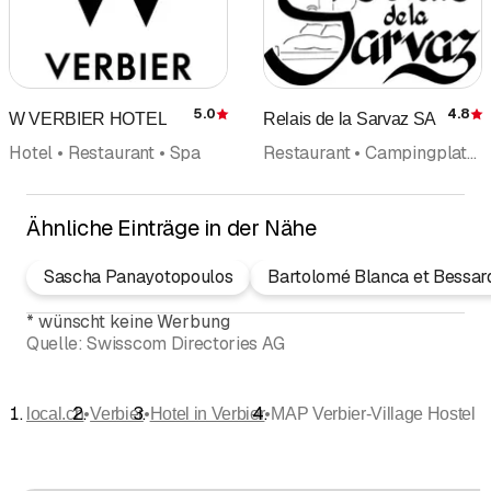
5.0
4.8
W VERBIER HOTEL
Relais de la Sarvaz SA
Bewertung
Hotel • Restaurant • Spa
Restaurant • Campingplatz • Hotel
Ähnliche Einträge in der Nähe
Sascha Panayotopoulos
Bartolomé Blanca et Bessar
*
wünscht keine Werbung
Quelle:
Swisscom Directories AG
•
•
•
local.ch
Verbier
Hotel in Verbier
MAP Verbier-Village Hostel