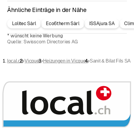
Ähnliche Einträge in der Nähe
Lolitec Sàrl
Eco6therm Sàrl
ISSAjura SA
Clim
*
wünscht keine Werbung
Quelle:
Swisscom Directories AG
•
•
•
local.ch
Vicques
Heizungen in Vicques
Sanit & Bilat Fils SA