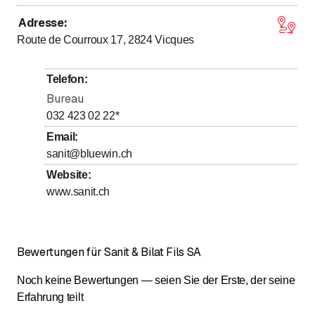
Adresse
:
bis
bis
Montag
7
:
30
-
11
:
30
/ 13
:
30
-
16
:
30
Route de Courroux 17, 2824
Vicques
bis
bis
Dienstag
7
:
30
-
11
:
30
/ 13
:
30
-
16
:
30
bis
bis
Mittwoch
7
:
30
-
11
:
30
/ 13
:
30
-
16
:
30
Telefon
:
bis
bis
Donnerstag
7
:
30
-
11
:
30
/ 13
:
30
-
16
:
30
Bureau
bis
bis
Freitag
7
:
30
-
11
:
30
/ 13
:
30
-
16
:
00
032 423 02 22
*
Samstag
Geschlossen
Email
:
sanit@bluewin.ch
Sonntag
Geschlossen
Website
:
www.sanit.ch
Bewertungen für Sanit & Bilat Fils SA
Noch keine Bewertungen — seien Sie der Erste, der seine
Erfahrung teilt