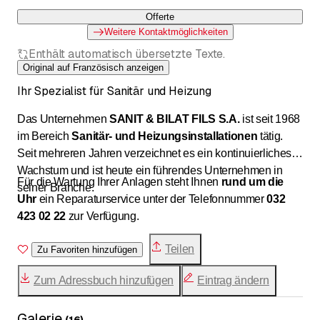
Offerte
Weitere Kontaktmöglichkeiten
Enthält automatisch übersetzte Texte.
Original auf Französisch anzeigen
Ihr Spezialist für Sanitär und Heizung
Das Unternehmen
SANIT & BILAT FILS S.A.
ist seit 1968
im Bereich
Sanitär- und
Heizungsinstallationen
tätig.
Seit mehreren Jahren verzeichnet es ein kontinuierliches
Wachstum und ist heute ein führendes Unternehmen in
Für die Wartung Ihrer Anlagen steht Ihnen
rund um die
seiner Branche.
Uhr
ein Reparaturservice unter der Telefonnummer
032
423 02 22
zur Verfügung.
Teilen
Zu Favoriten hinzufügen
Zum Adressbuch hinzufügen
Eintrag ändern
Galerie
(
16
)