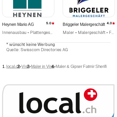
5.0
4.0
Heynen Mario AG
Briggeler Malergeschäft
Bewertung
Innenausbau • Plattengeschäft • Cheminéebau Ofenbau • Bodenbeläge Wandbeläge • Wellness • Innenarchitektur • Design • Parkett • Renovation • Möbelgeschäft • Wohnberatung • Wohnaccessoires • Badezimmerrenovation • Handwerkerzentrum • Handwerk • Planung • Lichtplanung • Tapeten • Maler • Malergeschäft
Maler • Malergeschäft • Fassaden • Renovation • Bodenbeläge Wandbeläge • Tapeziergeschäft • Sandstrahlerei • Farbgestaltung Farbdesign
*
wünscht keine Werbung
Quelle:
Swisscom Directories AG
•
•
•
local.ch
Visp
Maler in Visp
Maler & Gipser Fatmir Sherifi