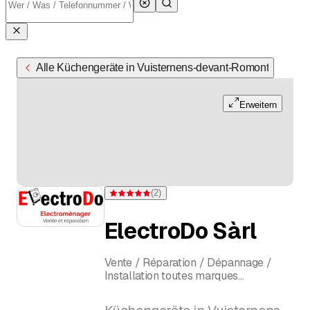
Alle Küchengeräte in Vuisternens-devant-Romont
Erweitern
(
2
)
Bewertung 5 von 5 Sternen bei 2 Bewertungen
ElectroDo Sàrl
Vente / Réparation / Dépannage /
Installation toutes marques
Mme Dominique Décosterd