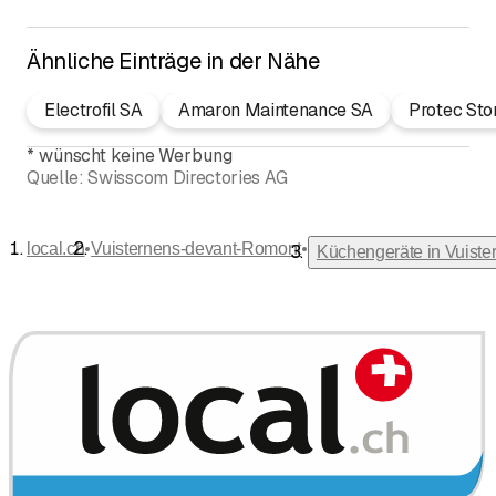
Ähnliche Einträge in der Nähe
Electrofil SA
Amaron Maintenance SA
Protec Stor
*
wünscht keine Werbung
Quelle:
Swisscom Directories AG
•
•
local.ch
Vuisternens-devant-Romont
Küchengeräte in Vuist