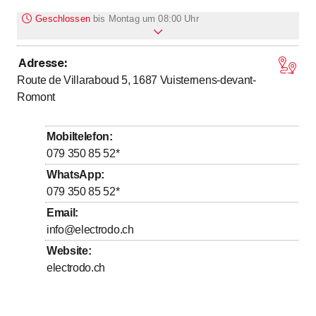
Geschlossen
bis
Montag um 08:00 Uhr
Adresse
:
bis
bis
Montag
8
:
00
-
12
:
00
/ 13
:
00
-
18
:
00
Route de Villaraboud 5, 1687
Vuisternens-devant-
bis
bis
Dienstag
8
:
00
-
12
:
00
/ 13
:
00
-
18
:
00
Romont
bis
bis
Mittwoch
8
:
00
-
12
:
00
/ 13
:
00
-
18
:
00
bis
bis
Donnerstag
8
:
00
-
12
:
00
/ 13
:
00
-
18
:
00
Mobiltelefon
:
bis
Freitag
079 350 85 52
*
8
:
00
-
12
:
00
WhatsApp
:
Samstag
Geschlossen
079 350 85 52
*
Sonntag
Geschlossen
Email
:
info@electrodo.ch
SAMEDI SUR RDV
Website
:
electrodo.ch