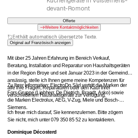
Küchengeräte in Vuisternens-
devant-Romont
Offerte
Weitere Kontaktmöglichkeiten
Enthält automatisch übersetzte Texte.
Original auf Französisch anzeigen
Mit über 25 Jahren Erfahrung im Bereich Verkauf,
Beratung, Installation und Reparatur von Haushaltsgeräten
in der Region Broye und seit Januar 2023 in der Gemeinde
ansässig, stelle ich Ihnen gerne meine Kompetenzen für
Zu Ihrer Information: ElectroDo Sàrl vertritt die Marken der
alle Ihre Fragen, Reparaturen oder den Kauf Ihrer
Fors-Gruppe (Liebherr, De Dietrich, Brandt, Asko) sowie
verschiedenen Haushaltsgeräte zur Verfügung.
die Marken Electrolux, AEG, V-Zug, Miele und Bosch-
Siemens.
Ich freue mich darauf, Sie kennenzulernen. Bitte zögern
Sie nicht, mich unter 079 350 85 52 zu kontaktieren.
Dominique Décosterd