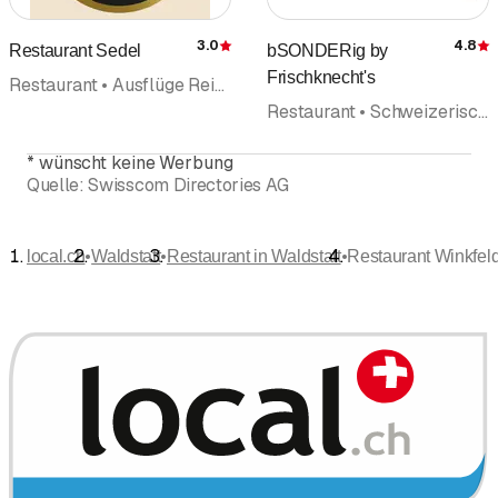
3.0
4.8
Restaurant Sedel
bSONDERig by
Bewertung
Frischknecht's
Restaurant • Ausflüge Reisen • Schweizerische Küche • Café • Beizerei
Restaurant • Schweizerische Küche • Veranstaltungen • Gastronomiedienstleistungen
*
wünscht keine Werbung
Quelle:
Swisscom Directories AG
•
•
•
local.ch
Waldstatt
Restaurant in Waldstatt
Restaurant Winkfel